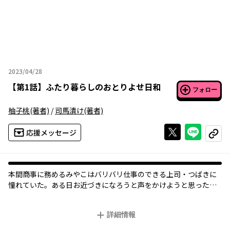
2023/04/28
2023年04月28日
【
第1話
】
ふたり暮らしのおとりよせ日和
フォロー
柚子桃
(著者)
/
司馬漬け
(著者)
Xで投稿する
ライン
応援メッセージ
コピー
本間商事に務めるみやこはバリバリ仕事のできる上司・つばきに
憧れていた。ある日お近づきになろうと声をかけようと思った
ら、お取り寄せグルメの通販を見ていて…？
お取り寄せグルメをきっかけに仲を深めていく二人の行く末は如
詳細情報
何に！？
実際に漫画に出てくる商品がお取り寄せできちゃう、読んでも食