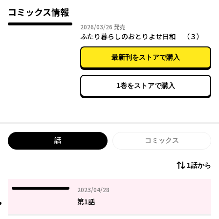
べても美味しいグルメストーリー♪
コミックス情報
いざ、爆食開始!!
2026年03月26日
2026/03/26
発売
ふたり暮らしのおとりよせ日和 （３）
最新刊をストアで購入
1巻をストアで購入
話
コミックス
1話から
2023年04月28日
2023/04/28
第1話