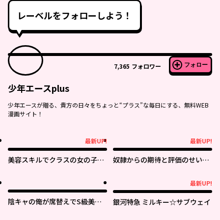
レーベルをフォローしよう！
フォロー
7,365
フォロワー
少年エースplus
少年エースが贈る、貴方の日々をちょっと“プラス”な毎日にする、無料WEB
漫画サイト！
最新UP!
最新UP!
最新UP!
最新UP!
美容スキルでクラスの女の子を
奴隷からの期待と評価のせいで
可愛くしたい
搾取できないのだが
最新UP!
最新UP!
陰キャの俺が席替えでS級美少
銀河特急 ミルキー☆サブウェイ
女に囲まれたら秘密の関係が始