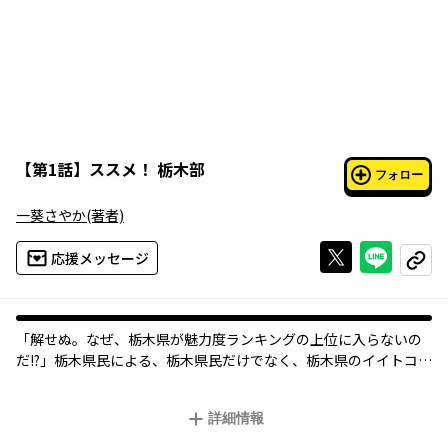
【
第1話
】
ススメ！ 栃木部
フォロー
一葵さやか
(著者)
Xで投稿する
ライン
応援メッセージ
コピー
「解せぬ。なぜ、栃木県が魅力度ランキングの上位に入らないの
だ!?」栃木県民による、栃木県民だけでなく、栃木県のイイトコロ
を強引にお届けする物語。転校生の宮本真都（みやもとまさと）
を強引に勧誘し、報われない努力と汗と涙にまみれながら、斜め
詳細情報
上の方向に突き進んでいくご当地コメディ漫画なのです。