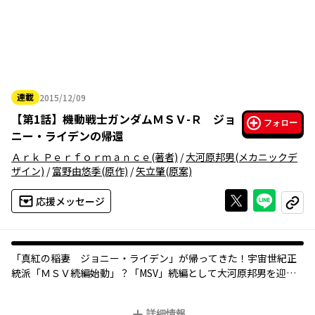
連載
2015/12/09
2015年12月09日
【
第1話
】
機動戦士ガンダムＭＳＶ-Ｒ ジョ
フォロー
ニー・ライデンの帰還
Ａｒｋ Ｐｅｒｆｏｒｍａｎｃｅ
(著者)
/
大河原邦男
(メカニックデ
ザイン)
/
富野由悠季
(原作)
/
矢立肇
(原案)
Xで投稿する
ライン
応援メッセージ
コピー
「真紅の稲妻 ジョニー・ライデン」が帰ってきた！宇宙世紀正
統派「ＭＳＶ続編始動」？「MSV」続編として大河原邦男を迎え
「ギレン暗殺計画」のArk Performanceが手がけるコミックス。
月刊ガンダムエース好評連載中。
詳細情報