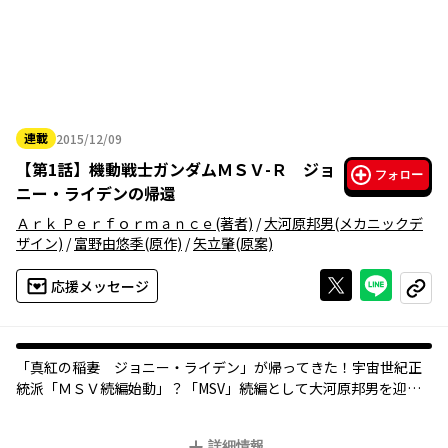
連載
2015/12/09
2015年12月09日
【
第1話
】
機動戦士ガンダムＭＳＶ-Ｒ ジョ
フォロー
ニー・ライデンの帰還
Ａｒｋ Ｐｅｒｆｏｒｍａｎｃｅ
(著者)
/
大河原邦男
(メカニックデ
ザイン)
/
富野由悠季
(原作)
/
矢立肇
(原案)
Xで投稿する
ライン
応援メッセージ
コピー
「真紅の稲妻 ジョニー・ライデン」が帰ってきた！宇宙世紀正
統派「ＭＳＶ続編始動」？「MSV」続編として大河原邦男を迎え
「ギレン暗殺計画」のArk Performanceが手がけるコミックス。
月刊ガンダムエース好評連載中。
詳細情報