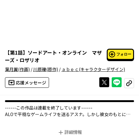
【
第1話
】
ソードアート・オンライン マザ
フォロー
ーズ・ロザリオ
葉月翼
(作画)
/
川原礫
(原作)
/
ａｂｅｃ
(キャラクターデザイン)
Xで投稿する
ライン
応援メッセージ
コピー
------この作品は連載を終了しています------
ALOで平穏なゲームライフを送るアスナ。しかし彼女のもとに、
とあるうわさが舞い込んだ。それは《黒の剣士》キリトですら勝
てなかったという、《絶剣》とよばれるプレイヤーのもので――。原
詳細情報
作『SAO』シリーズ屈指の感動のエピソード、ついにコミック