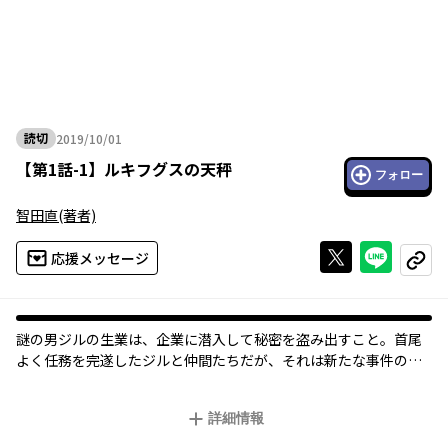
読切
2019/10/01
2019年10月01日
【
第1話-1
】
ルキフグスの天秤
フォロー
智田直
(著者)
Xで投稿する
ライン
応援メッセージ
コピー
謎の男ジルの生業は、企業に潜入して秘密を盗み出すこと。首尾
よく任務を完遂したジルと仲間たちだが、それは新たな事件の始
まりに過ぎなかった――。
詳細情報