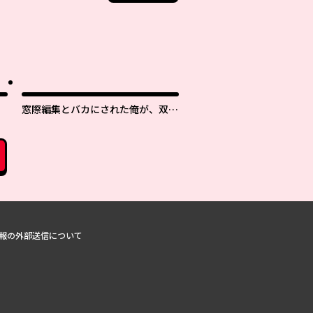
窓際編集とバカにされた俺が、双子
ＪＫと同居することになった
報の外部送信について