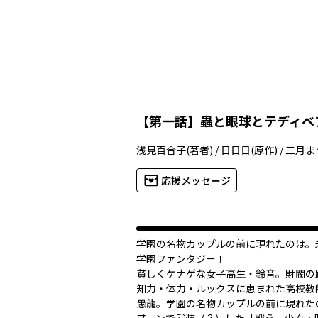
【
第一話
】
蟲と眼球とテディベ
浅見百合子
(著者)
/
日日日
(原作)
/
三月ま
応援メッセージ
学園の名物カップルの前に現れたのは――
学園ファンタジー！
貧しくケナゲな女子高生・鈴音。財閥の
知力・体力・ルックスに恵まれた高校教
愚龍。学園の名物カップルの前に現れた