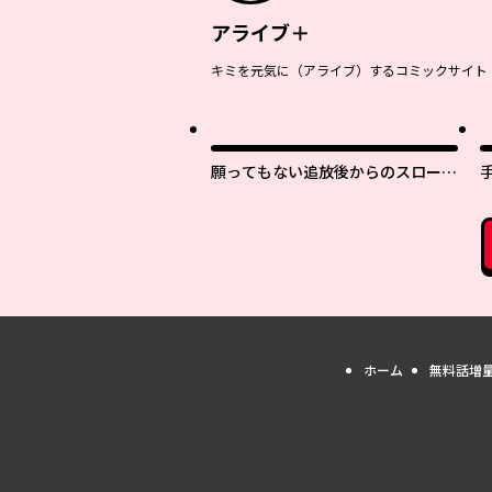
アライブ＋
キミを元気に（アライブ）するコミックサイト
願ってもない追放後からのスローラ
イフ？ 〜引退したはずが成り行き
で美少女ギャルの師匠になったらな
ぜかめちゃくちゃ懐かれた〜
ホーム
無料話増