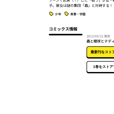
プーンで武装（？）した「戦う」少女・
子。彼女は謎の集団「蟲」と対峙する！
タグ
タグ
少年
青春・学園
コミックス情報
2013年
2013/05/22
発売
蟲と眼球とテディ
最新刊をスト
1巻をストア