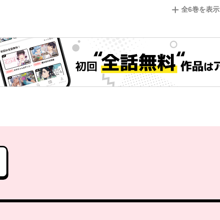
全
6
巻を表示