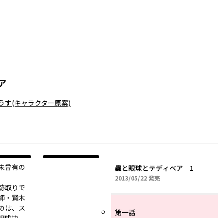
ア
うす
(キャラクター原案)
。未曾有の
蟲と眼球とテディベア 1
2013年05月22日
2013/05/22
発売
跡取りで
師・賢木
のは、ス
第一話