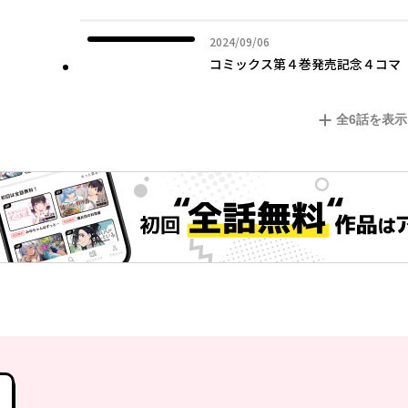
2024年09月06日
2024/09/06
コミックス第４巻発売記念４コ
全
6
話を表示