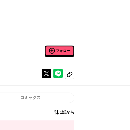
フォロー
Xで投稿する
ラインでシェアする
コピーする
コミックス
1話から