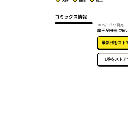
コミックス情報
2025年
2025/03/27
発売
魔王が田舎に嫁
最新刊をスト
1巻をストア