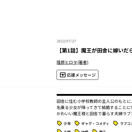
2022/07/27
2022年07月27日
【
第1話
】
魔王が田舎に嫁いだ
隆原ヒロタ
(著者)
応援メッセージ
田舎に住む小学校教師の主人公のもとに
名乗る少女が降ってきて結婚することに!
かわいい魔王様と田舎で暮らす夫婦ラブ
タグ
タグ
タグ
少年
ギャグ・コメディ
ラブコ
タグ
タグ
タグ
夫婦
結婚
魔王