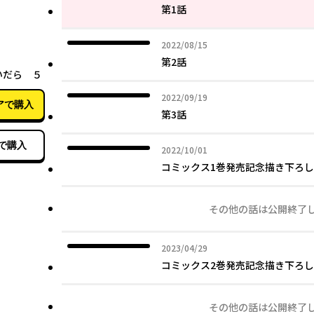
第1話
2022年08月15日
2022/08/15
03月27日
第2話
いだら ５
2022年09月19日
2022/09/19
アで購入
第3話
で購入
2022年10月01日
2022/10/01
コミックス1巻発売記念描き下ろ
その他の話は公開終了
2023年04月29日
2023/04/29
コミックス2巻発売記念描き下ろ
その他の話は公開終了