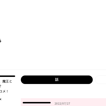
ら
話
、魔王と
?
コメ！
メ
2022年07月27日
2022/07/27