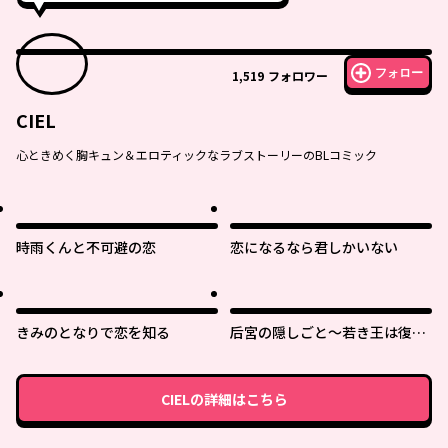
フォロー
1,519
フォロワー
CIEL
心ときめく胸キュン＆エロティックなラブストーリーのBLコミック
時雨くんと不可避の恋
恋になるなら君しかいない
きみのとなりで恋を知る
后宮の隠しごと～若き王は復讐
の褥で愛を知る～
CIEL
の詳細はこちら