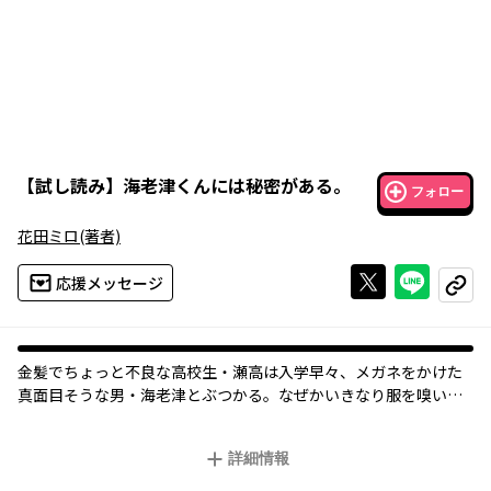
【
試し読み
】
海老津くんには秘密がある。
フォロー
花田ミロ
(著者)
Xで投稿する
ライン
応援メッセージ
コピー
金髪でちょっと不良な高校生・瀬高は入学早々、メガネをかけた
真面目そうな男・海老津とぶつかる。なぜかいきなり服を嗅いで
きた海老津とは、関わらないようにしよう......そう決心する瀬高だ
ったが、下ネタ話に慌てたり、突然橋から飛び降りようとしたり
詳細情報
(!?)と忙しい海老津に、だんだんと目が離せなくなる。そんな海老
津には、ある秘密があって......？