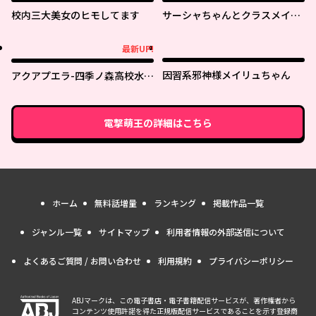
校内三大美女のヒモしてます
サーシャちゃんとクラスメイト
オタクくん
最新UP!
最新UP!
因習系邪神様メイリュちゃん
アクアプエラ-四季ノ森高校水泳
部-
電撃萌王
の詳細はこちら
ホーム
無料話増量
ランキング
掲載作品一覧
ジャンル一覧
サイトマップ
利用者情報の外部送信について
よくあるご質問 / お問い合わせ
利用規約
プライバシーポリシー
ABJマークは、この電子書店・電子書籍配信サービスが、著作権者から
コンテンツ使用許諾を得た正規版配信サービスであることを示す登録商