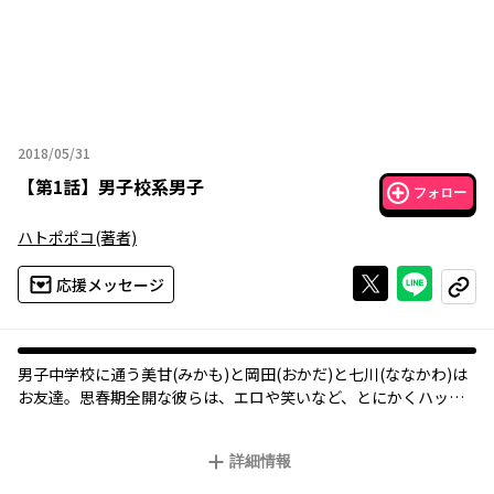
2018/05/31
2018年05月31日
【
第1話
】
男子校系男子
フォロー
ハトポポコ
(著者)
Xで投稿する
ライン
応援メッセージ
コピー
男子中学校に通う美甘(みかも)と岡田(おかだ)と七川(ななかわ)は
お友達。思春期全開な彼らは、エロや笑いなど、とにかくハッピ
ーなことを求めながら健全な男子校生活をおくるのでした。
詳細情報