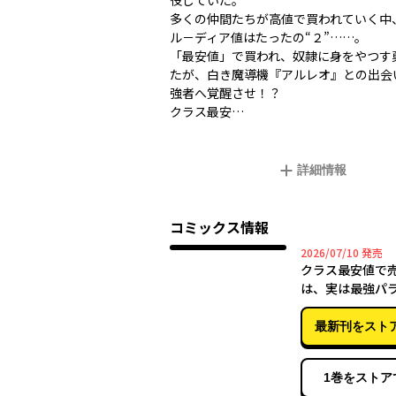
役していた。
多くの仲間たちが高値で買われていく中
ル－ディア値はたったの“２”……。
「最安値」で買われ、奴隷に身をやつす
たが、白き魔導機『アルレオ』との出会
強者へ覚醒させ――！？
クラス最安…
詳細情報
コミックス情報
2026年
2026/07/10
発売
クラス最安値で
は、実は最強パ
（10）
最新刊をスト
1巻をストア