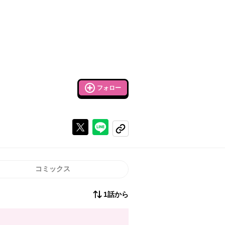
フォロー
Xで投稿する
ラインでシェアする
コピーする
コミックス
1話から