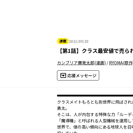
連載
2021/09/20
2021年09月20日
【
第1話
】
クラス最安値で売ら
カンブリア爆発太郎
(漫画)
/
RYOMA
(原作
応援メッセージ
クラスメイトもろとも別世界に飛ばされ
勇太。
そこは、人が内包する特殊な力「ル－デ
「魔導機」と呼ばれる人型機械を運用し
世界で、値の高い傾向にある地球人を召