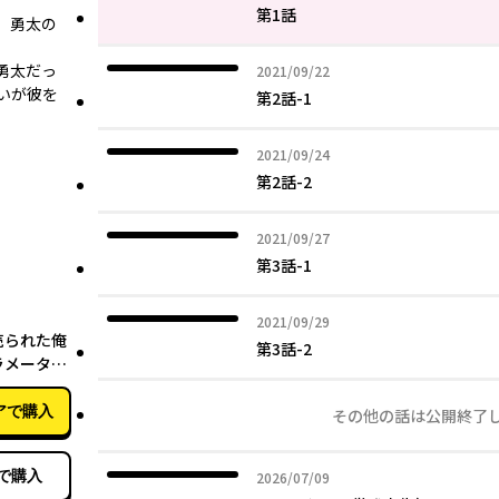
第1話
、勇太の
勇太だっ
2021年09月22日
2021/09/22
いが彼を
第2話-1
2021年09月24日
2021/09/24
第2話-2
2021年09月27日
2021/09/27
第3話-1
07月10日
2021年09月29日
2021/09/29
売られた俺
第3話-2
ラメーター
アで購入
その他の話は公開終了
で購入
2026年07月09日
2026/07/09