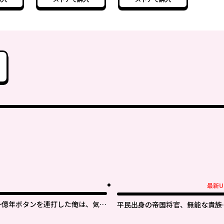
最新U
最新UP!
一億年ボタンを連打した俺は、気付
平民出身の帝国将官、無能な貴族
いたら最強になっていた ～落第剣
官を蹂躙して成り上がる