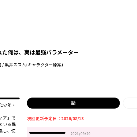
れた俺は、実は最強パラメーター
)
/
黒井ススム
(キャラクター原案)
話
た少年・
ィア」で
次回更新予定日：2026/08/13
ている異
喚し、使
2021年09月20日
2021/09/20