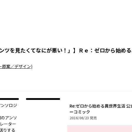
ンツを見たくてなにが悪い！」
】
Ｒｅ：ゼロから始める
ー原案／デザイン)
アンソロジ
Re:ゼロから始める異世界生活 
ーコミック
初のアンソ
2016年06月23日
2016/06/23
発売
トレーター
送りする