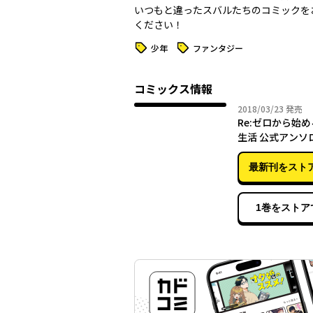
いつもと違ったスバルたちのコミックを
ください！
タグ
タグ
少年
ファンタジー
コミックス情報
2018年
2018/03/23
発売
Re:ゼロから始
生活 公式アンソ
ック Vol.3
最新刊をスト
1巻をストア