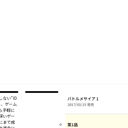
ない"ID
バトルメサイア 1
し、ゲーム
2017年03月15日
2017/03/15
発売
も手軽に
深いゲー
にまで成
第1話