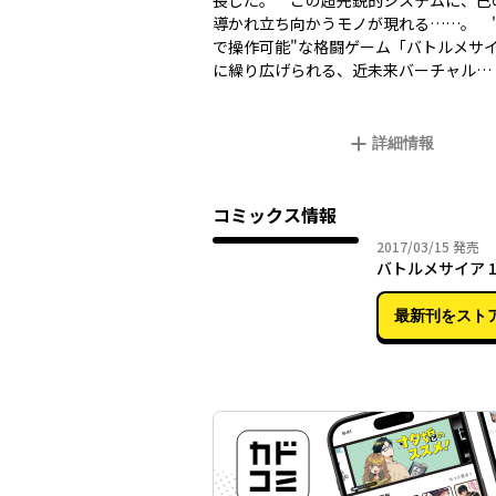
長した。 この超先鋭的システムに、己
導かれ立ち向かうモノが現れる……。 
で操作可能"な格闘ゲーム「バトルメサ
に繰り広げられる、近未来バーチャル…
詳細情報
コミックス情報
2017年
2017/03/15
発売
バトルメサイア 
最新刊をスト