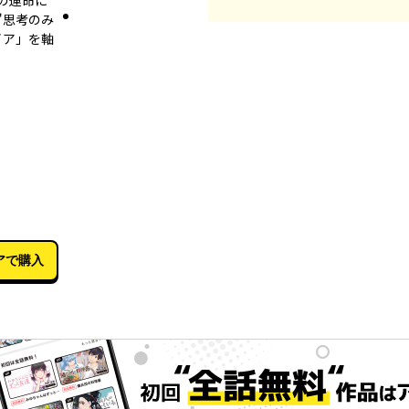
の運命に
"思考のみ
イア」を軸
03月15日
1
アで購入