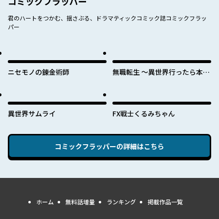
コミックフラッパー
君のハートをつかむ、揺さぶる、ドラマティックコミック誌コミックフラッ
パー
ニセモノの錬金術師
無職転生 ～異世界行ったら本気
だす～
異世界サムライ
FX戦士くるみちゃん
コミックフラッパー
の詳細はこちら
ホーム
無料話増量
ランキング
掲載作品一覧