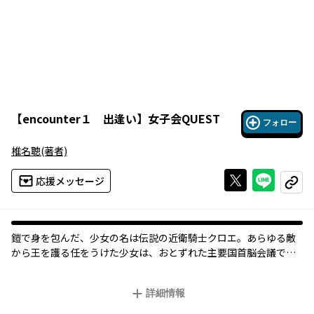
【
encounter１ 出逢い
】
女子会QUEST
フォロー
椎名聰
(著者)
Xで投稿する
ライン
応援メッセージ
コピー
鎧で身を包んだ、少女の名は伝説の近衛騎士クロエ。あらゆる敵
から王を護る任をうけた少女は、おとずれた主要国首脳会議で予
期せぬ扉をひらく――!!
詳細情報