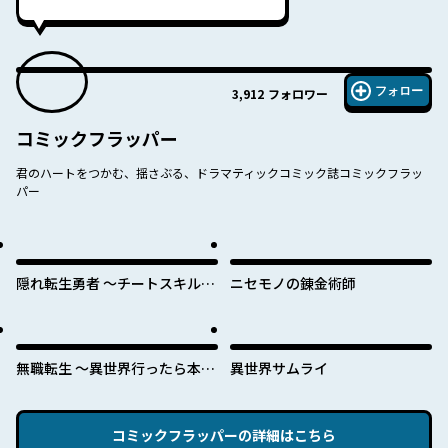
フォロー
3,912
フォロワー
コミックフラッパー
君のハートをつかむ、揺さぶる、ドラマティックコミック誌コミックフラッ
パー
隠れ転生勇者 ～チートスキルと
ニセモノの錬金術師
勇者ジョブを隠して第二の人生
を楽しんでやる！～
無職転生 ～異世界行ったら本気
異世界サムライ
だす～
コミックフラッパー
の詳細はこちら