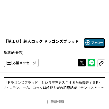
【
第１話
】
超人ロック ドラゴンズブラッド
フォロー
聖悠紀
(著者)
Xで投稿する
ライン
応援メッセージ
コピー
「ドラゴンズブラッド」という宝石を入手するため奔走するE・
J・レモン。一方、ロックは超能力者の犯罪組織「テンペスト・ク
ラン」の調査に乗り出すが…！？ ロック伝説、新シリーズ開
幕！
詳細情報