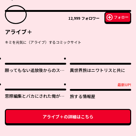
フォロー
12,999
フォロワー
アライブ＋
キミを元気に（アライブ）するコミックサイト
願ってもない追放後からのスロ
異世界旅はニワトリスと共に
ーライフ？ 〜引退したはずが成
り行きで美少女ギャルの師匠に
最新UP!
最新UP!
なったらなぜかめちゃくちゃ懐
かれた〜
窓際編集とバカにされた俺が、
旅する情報屋
双子ＪＫと同居することになっ
た
アライブ＋
の詳細はこちら