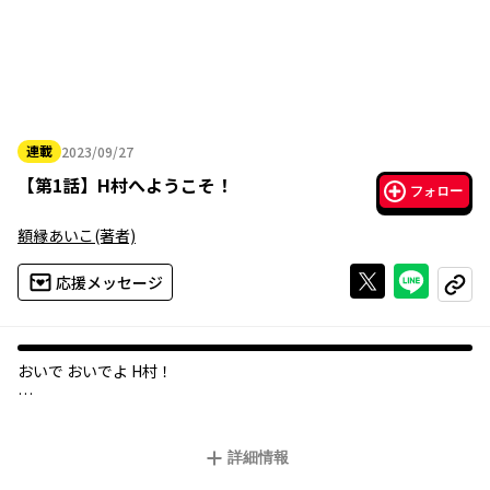
連載
2023/09/27
2023年09月27日
【
第1話
】
H村へようこそ！
フォロー
額縁あいこ
(著者)
Xで投稿する
ライン
応援メッセージ
コピー
おいで おいでよ H村！
東京から、とんでもない田舎・H村に引っ越してきたA子。
詳細情報
そこで待つのは、個性豊かな村の子と、
見るからに異様な少女……。