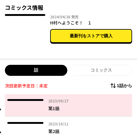
コミックス情報
因習ありげなH村で過ごす、とびっきりの青春！
2024年04月26日
2024/04/26
発売
H村へようこそ！ １
最新刊をストアで購入
話
コミックス
次回更新予定日：未定
1話から
2023年09月27日
2023/09/27
第1話
2023年10月11日
2023/10/11
第2話