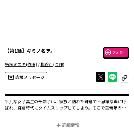
【
第1話
】
キミノ名ヲ。
フォロー
柘植ミズキ
(作画)
/
梅谷百
(原作)
Xで投稿する
ライン
応援メッセージ
コピー
平凡な女子高生の千鶴子は、家族と訪れた鎌倉で不思議な声に呼
ばれ、鎌倉時代にタイムスリップしてしまう。そこで美青年の法
師と出会った千鶴子は、あの不思議な声の正体が彼だと気づき――!?
詳細情報