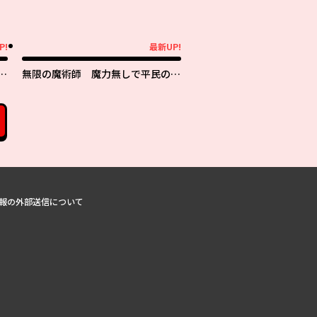
P!
最新UP!
最新UP!
無限の魔術師 魔力無しで平民の子
を
と迫害された俺。実は無限の魔力持
ち。
報の外部送信について