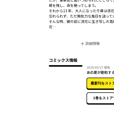
だが、警察官に追いつめられたところで
尋を残し、命を絶ってしまう。
それから13 年、大人になった千尋は流
忘れられず、ただ無気力な毎日を送って
そんな時、彼の前に流花に生き写しの高
花…
詳細情報
コミックス情報
2025年
2025/05/27
発売
あの夏が飽和す
最新刊をスト
1巻をストア