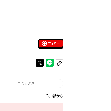
フォロー
Xで投稿する
ラインでシェアする
コピーする
コミックス
1話から