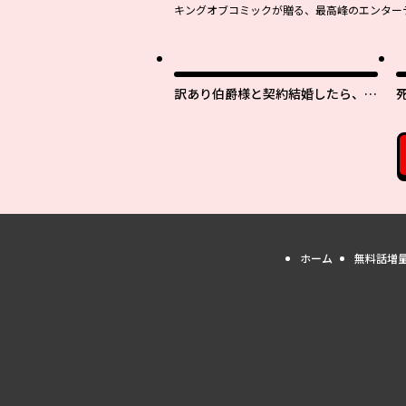
キングオブコミックが贈る、最高峰のエンターテ
訳あり伯爵様と契約結婚したら、義
娘（六歳）の契約母になってしまい
ました。
ホーム
無料話増