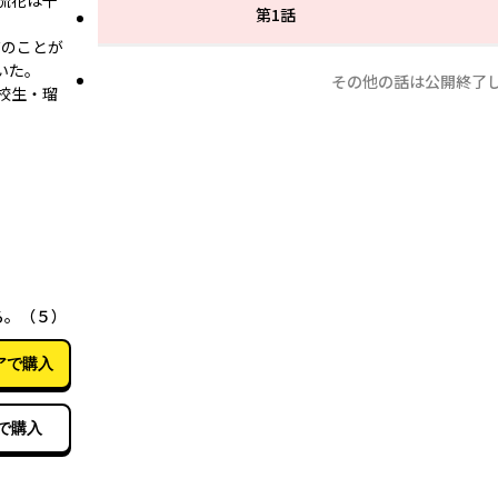
流花は千
第1話
花のことが
いた。
その他の話は公開終了
校生・瑠
05月27日
る。（５）
アで購入
で購入