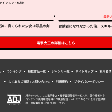
インメント体験!!
最新U
最新UP!
死神に育てられた少女は漆黒の剣を
冒険者になれなかった俺、スキル
胸に抱く
「おっぱい矯正」で悩めるあの子
人助け!?
電撃大王
の詳細はこちら
量
ランキング
掲載作品一覧
ジャンル一覧
サイトマップ
利用者情
よくあるご質問 / お問い合わせ
利用規約
プライバシーポリシー
ABJマークは、この電子書店・電子書籍配信サービスが、著作権者から
コンテンツ使用許諾を得た正規版配信サービスであることを示す登録商
標（登録番号 第6091713号）です。