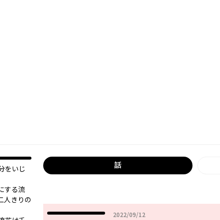
話
分をいじ
にする流
二人きりの
2022年09月12日
2022/09/12