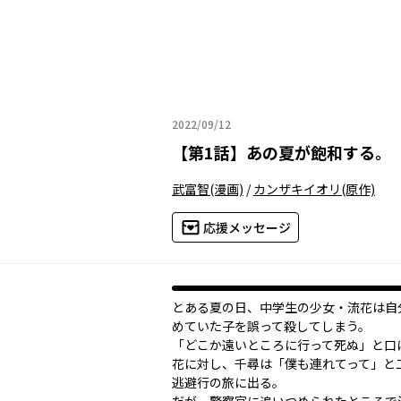
2022/09/12
2022年09月12日
【
第1話
】
あの夏が飽和する。
武富智
(漫画)
/
カンザキイオリ
(原作)
応援メッセージ
とある夏の日、中学生の少女・流花は自
めていた子を誤って殺してしまう。
「どこか遠いところに行って死ぬ」と口
花に対し、千尋は「僕も連れてって」と
逃避行の旅に出る。