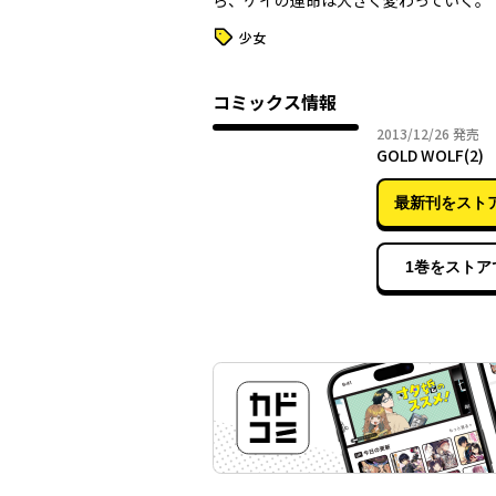
ら、ケイの運命は大きく変わっていく――。
タグ
少女
コミックス情報
2013年
2013/12/26
発売
GOLD WOLF(2)
最新刊をスト
1巻をストア