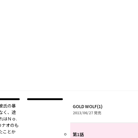
彼氏の暴
GOLD WOLF(1)
なく、途
2013年06月27日
2013/06/27
発売
れはＮｏ.
プのナオのも
たことか
第1話