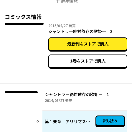
詳細情報
はじまる!!
コミックス情報
2015年04月27日
2015/04/27
発売
シャントラ―絶対依存の歌姫― 3
最新刊をストアで購入
1巻をストアで購入
シャントラ―絶対依存の歌姫― 1
2014年05月27日
2014/05/27
発売
試し読み
第１楽章 アリリマスに咲く花 第１小節 fame agitato