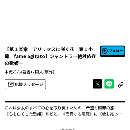
【
第１楽章 アリリマスに咲く花 第１小
フォロー
節 fame agitato
】
シャントラ―絶対依存
の歌姫―
木虎こん
(著者)
/
囚人
(原作)
Xで投稿する
ライン
応援メッセージ
コピー
これは少女のすべての心を取り戻すための、希望と贖罪の旅――
《心を亡くした歌姫》ルビと、《高貴なる悪魔》に《魂を売った
青年作曲家》アノン。過酷な旅を続けるアノンの目的はただひと
つ、幼馴染の歌姫・ルビの心をとりもどすこと――!! 贖罪の旅がいま、