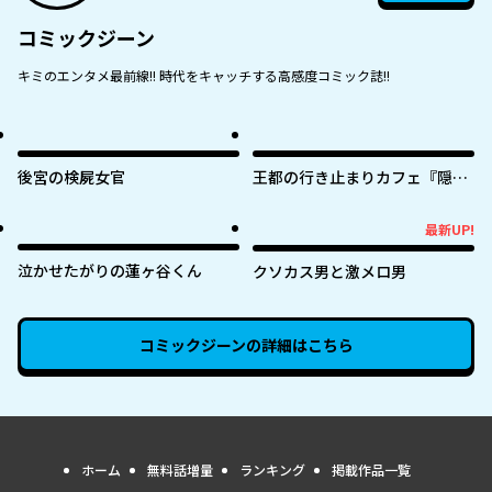
コミックジーン
キミのエンタメ最前線!! 時代をキャッチする高感度コミック誌!!
後宮の検屍女官
王都の行き止まりカフェ『隠れ
家』 ～うっかり魔法使いになっ
た私の店に筆頭文官様がくつろ
最新UP!
最新UP!
ぎに来ます～
泣かせたがりの蓮ヶ谷くん
クソカス男と激メロ男
コミックジーン
の詳細はこちら
ホーム
無料話増量
ランキング
掲載作品一覧