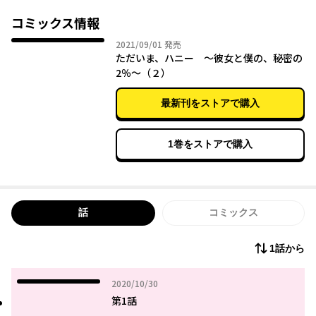
・甘い言葉はベッドの中のみ。
コミックス情報
……だった、はずなのに。
2021年09月01日
2021/09/01
発売
ただいま、ハニー ～彼女と僕の、秘密の
ふとしたことから人気芸能人・綾斗のセフレになったOLの奈々
2％～（２）
子。
綾斗にとって都合の良い女の一人だったはずなのに、どこかミス
最新刊をストアで購入
テリアスな雰囲気を持った奈々子に夢中になってしまい……。
次第に彼女に夢中になる綾斗に、奈々子が打ち明けた「秘密」と
は？
1巻をストアで購入
話
コミックス
1話から
2020年10月30日
2020/10/30
第1話