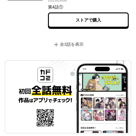
2023年03月08日
2023/03/08
第4話①
ストアで購入
全
3
話を表示