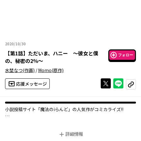
2020/10/30
2020年10月30日
【
第1話
】
ただいま、ハニー ～彼女と僕
フォロー
の、秘密の2％～
水埜なつ
(作画)
/
Momo
(原作)
Xで投稿する
ライン
応援メッセージ
コピー
小説投稿サイト「魔法のiらんど」の人気作がコミカライズ!!
【私達の関係（セフレ）の定義】
・互いに、干渉・束縛はしない。
詳細情報
・恋愛感情の期待は一切なし。