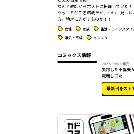
た夫の目撃情報。
なんと教師からホストに転職していた！
ツッコミどころ満載だが、ついに見つけ
方。絶対に逃がすものか―――！！！
タグ
タグ
タグ
女性
家族
生活・ライフスタイ
タグ
タグ
浮気・不倫
インスタ
コミックス情報
2022年
2022/04/04
発売
失踪した不倫夫
転職してた…
最新刊をスト