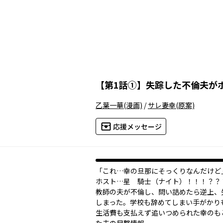
【
第1話①
】
失踪した不倫夫が
乙葉一華
(漫画)
/
サレ妻幸
(原案)
応援メッセージ
「これ…幸の旦那にそっくりなんだけど
ホスト…星 騎士（ナイト）！！！？？
教師の夫が不倫し、問い詰めたら逆上、
しまった。学校も辞めてしまい手がかり
生活費も支払えず追いつめられた幸のも