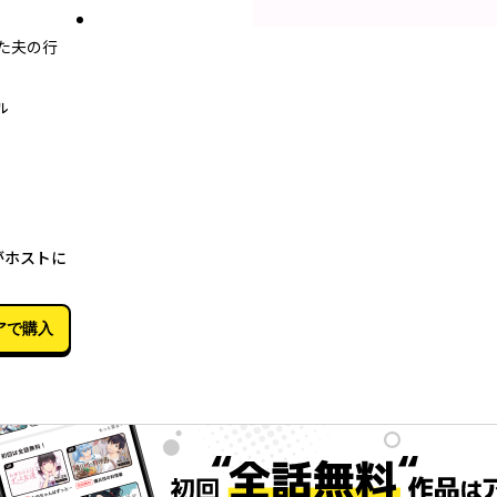
た夫の行
ル
04月04日
がホストに
アで購入