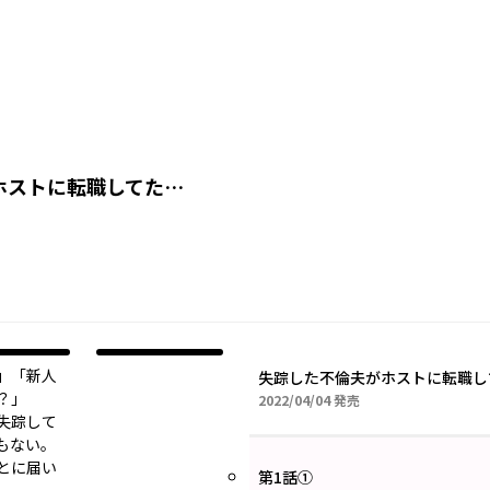
ホストに転職してた…
」「新人
失踪した不倫夫がホストに転職し
？」
2022年04月04日
2022/04/04
発売
失踪して
もない。
とに届い
第1話①