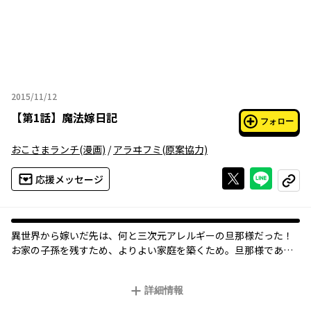
2015/11/12
2015年11月12日
【
第1話
】
魔法嫁日記
フォロー
おこさまランチ
(漫画)
/
アラヰフミ
(原案協力)
Xで投稿する
ライン
応援メッセージ
コピー
異世界から嫁いだ先は、何と三次元アレルギーの旦那様だった！
お家の子孫を残すため、よりよい家庭を築くため。旦那様である
ヒデヨシを振り向かせるため、メイドさんも加わって文字通りひ
と肌脱ぎまくる毎日ダイアリー！夜と営みと言えば深夜アニメ!そ
詳細情報
んな旦那様をマジコは振り向かせることができるか……。