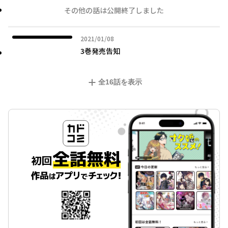
その他の話は公開終了しました
2021年01月08日
2021/01/08
3巻発売告知
全
16
話を表示