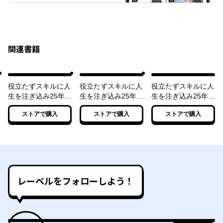
関連書籍
役立たずスキルに人
役立たずスキルに人
役立たずスキルに人
生を注ぎ込み25年、
生を注ぎ込み25年、
生を注ぎ込み25年、
今さら最強の冒険
今さら最強の冒険譚
今さら最強の冒険
ストアで購入
ストアで購入
ストアで購入
譚 緑樫の章
２ 青銅と赤鉄の章
譚 ３ 白硬の章
レーベルをフォローしよう！