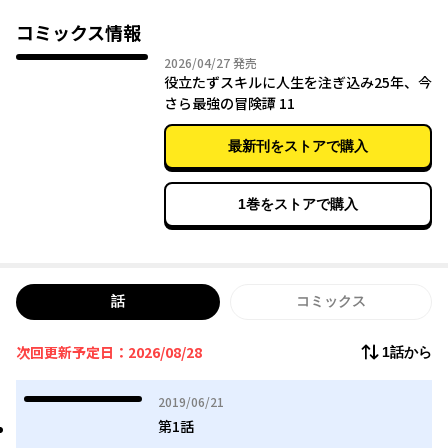
ゴブリン相手ですら苦戦する日々。それから25年。努力の末、ト
ールが手にしたのは「対象を自由に過去の状態に戻す」汎用性抜
コミックス情報
群のスキルだった！
2026年04月27日
2026/04/27
発売
役立たずスキルに人生を注ぎ込み25年、今
元より勘と経験だけは達人級。さらに今や最強スキルまで得た男
さら最強の冒険譚 11
は、ついに世界にその名を轟かせていく！
最新刊をストアで購入
1巻をストアで購入
話
コミックス
次回更新予定日：2026/08/28
1話から
2019年06月21日
2019/06/21
第1話