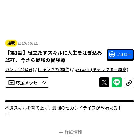
連載
2019/06/21
2019年06月21日
【
第1話
】
役立たずスキルに人生を注ぎ込み
フォロー
25年、今さら最強の冒険譚
ガンテツ
(著者)
/
しゅうきち
(原作)
/
peroshi
(キャラクター原案)
Xで投稿する
ライン
応援メッセージ
コピー
不遇スキルを育て上げ、最強のセカンドライフが今始まる！
怪物に襲われ、仮死状態となった幼なじみ・ソラ。彼女を救う唯
一の手段は、トールの持つスキル〈復元〉を育て上げることだ
詳細情報
け。だが、低レベルではまるで使い物にならないその性能ゆえ、