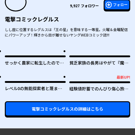
フォロー
9,927
フォロワー
電撃コミックレグルス
しし座に位置するレグルスは「王の星」を意味する一等星。火曜＆金曜配信
にパワーアップ！輝きから目が離せないヤングWEBコミック誌!!!
せっかく農家に転生したので勇
貧乏家族の長男はやがて『魔
者は目指しません
王』に成り上がる
最新UP!
最新UP!
レベル0の無能探索者と蔑まれ
経験値貯蓄でのんびり傷心旅行
ても実は世界最強です ～探索ラ
～勇者と恋人に追放された戦士
ンキング1位は謎の人～
の無自覚ざまぁ～
電撃コミックレグルス
の詳細はこちら