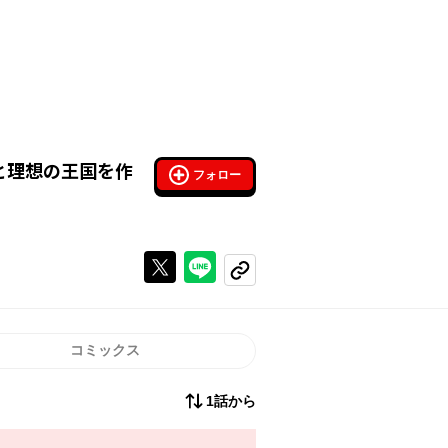
と理想の王国を作
フォロー
Xで投稿する
ラインでシェアする
コピーする
コミックス
1話から