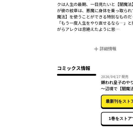
クは人生の最期、一目見たいと【闇魔法
が彼の紋章は、悪魔に身体を乗っ取られ
魔法】を使うことができる特別なものだ
「もう一度人生をやり直せるなら…」と
がらアレクは息絶えたように思…
詳細情報
コミックス情報
2026年
2026/04/27
発売
嫌われ皇子のや
～辺境で【闇魔
て、最強の眷属
国を作ります～
最新刊をスト
1巻をストア