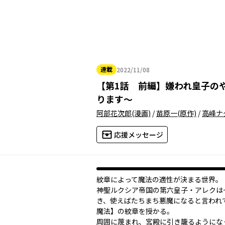
連載
2022/11/08
2022年11月08日
【
第1話 前編
】
嫌われ皇子の
ります～
阿部花次郎
(漫画)
/
苗原一
(原作)
/
高峰ナ
応援メッセージ
紋章によって魔法の適性が決まる世界。
神聖ルクシア帝国の第六皇子・アレクは
き、使えばたちまち悪魔になると言われ
魔法】の紋章を授かる。
周囲に蔑まれ、宮殿に引き籠るようにな