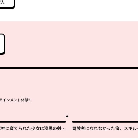
購入
王国を作
インメント体験!!
死神に育てられた少女は漆黒の剣を
冒険者になれなかった俺、スキル
胸に抱く
「おっぱい矯正」で悩めるあの子