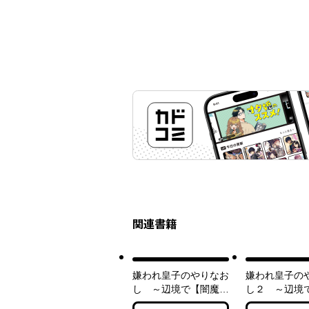
関連書籍
嫌われ皇子のやりなお
嫌われ皇子の
し ～辺境で【闇魔
し２ ～辺境
法】を極めて、最強の
法】を極めて