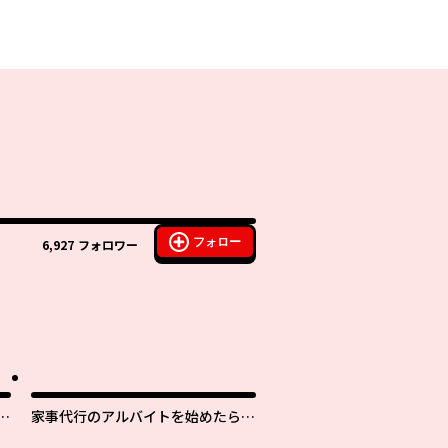
フォロー
6,927
フォロワー
家事代行のアルバイトを始めたら学
を
園一の美少女の家族に気に入られち