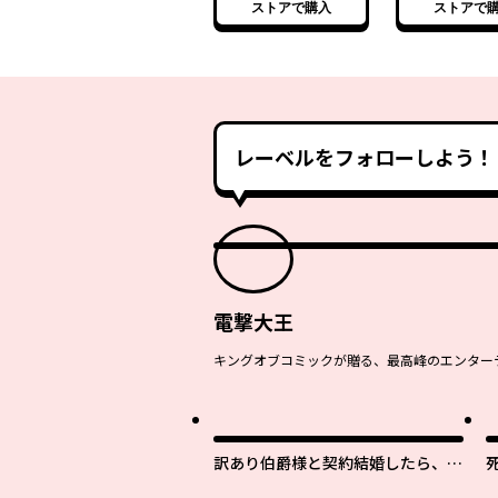
ストアで購入
ストアで
眷属と理想の王国を作
眷属と理想の
ります～【電子特別
ります～
版】
レーベルをフォローしよう！
電撃大王
キングオブコミックが贈る、最高峰のエンターテ
訳あり伯爵様と契約結婚したら、義
娘（六歳）の契約母になってしまい