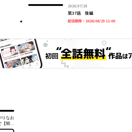
2026年07月28日
2026/07/28
第37話 後編
2026年08
配信期限：
2026/08/25 11:00
やりなお
で【闇魔
、最強の