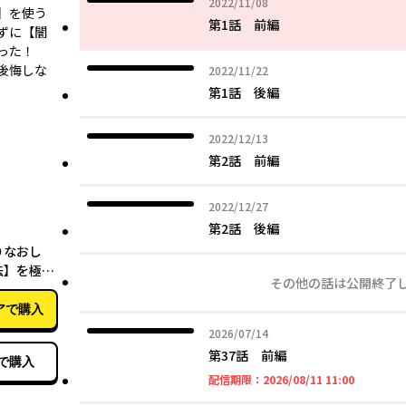
2022年11月08日
2022/11/08
】を使う
第1話 前編
ずに【闇
った！
後悔しな
2022年11月22日
2022/11/22
第1話 後編
2022年12月13日
2022/12/13
第2話 前編
2022年12月27日
2022/12/27
第2話 後編
04月27日
りなおし
法】を極め
その他の話は公開終了
と理想の王
（７）
アで購入
2026年07月14日
2026/07/14
第37話 前編
で購入
2026年08
配信期限：
2026/08/11 11:00