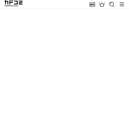
カドコミ KADOKAWA Group
無料話増量
ランキング
探す