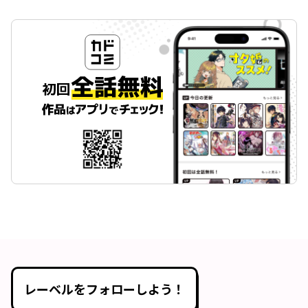
レーベルをフォローしよう！