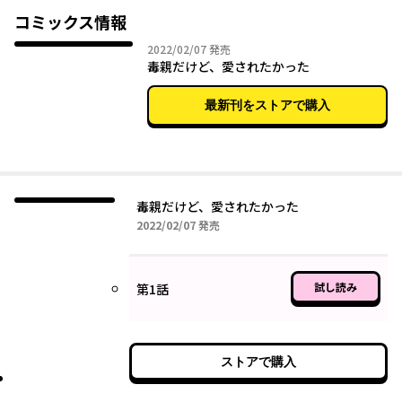
コミックス情報
2022年02月07日
2022/02/07
発売
毒親だけど、愛されたかった
最新刊をストアで購入
毒親だけど、愛されたかった
2022年02月07日
2022/02/07
発売
試し読み
第1話
ストアで購入