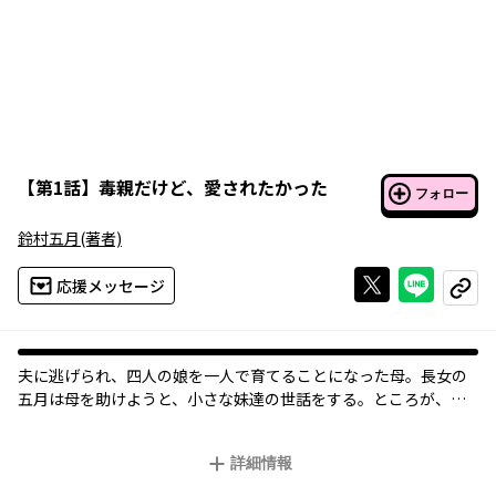
【
第1話
】
毒親だけど、愛されたかった
フォロー
鈴村五月
(著者)
Xで投稿する
ライン
応援メッセージ
コピー
夫に逃げられ、四人の娘を一人で育てることになった母。長女の
五月は母を助けようと、小さな妹達の世話をする。ところが、最
初は優しかった母が、だんだん毒親の片鱗を見せ始める。男と遊
び回り、五月を風俗で働かせようとする母に五月は…。
詳細情報