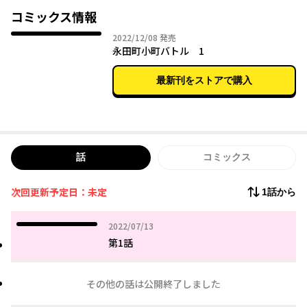
ィアで話題となり、働く母親達を中心に熱い支持を集めている。
コミックス情報
ひとり親家庭、貧困、埋まらない男女格差。“ジェンダー不平等
2022年12月08日
2022/12/08
発売
国”ニッポンに、小町のパワーは風穴を開けられるのか!?
永田町小町バトル 1
最新刊をストアで購入
話
コミックス
次回更新予定日：未定
1話から
2022年07月13日
2022/07/13
第1話
その他の話は公開終了しました