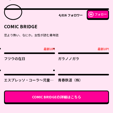
フォロー
4,016
フォロワー
COMIC BRIDGE
恋より熱い、なにか。女性が読む青年誌
最新UP!
最新UP!
最新UP!
最新UP!
フツウの在日
ガラノノガラ
エスプレッソ・コーラ～児童発
青春鉄道（株）
達支援ももの木スクール～
COMIC BRIDGE
の詳細はこちら