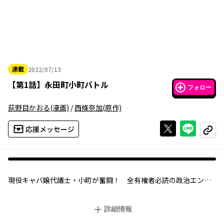
連載
2022/07/13
2022年07月13日
【
第1話
】
永田町小町バトル
フォロー
荻野目かおる
(漫画)
/
西條奈加
(原作)
Xで投稿する
ライン
応援メッセージ
コピー
現役キャバ嬢代議士・小町が奮闘！ 全有権者必読の政治エンタ
メ！
「夜の銀座」専門の託児施設を立ち上げた行動力を買われて衆院
詳細情報
選に出馬、見事初当選を果たした芹沢小町。“現役”キャバクラ嬢
でシングルマザーという経歴、物怖じしないキャラクターがメデ