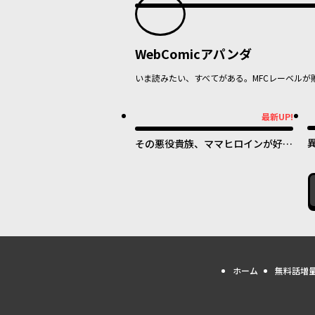
WebComicアパンダ
いま読みたい、すべてがある。MFCレーベルが
最新UP!
最新UP!
その悪役貴族、ママヒロインが好き
すぎる ～真摯な努力で最強となり
不遇な推しキャラ助けまくる～
ホーム
無料話増