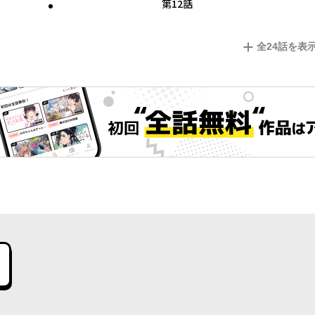
第12話
全
24
話を表