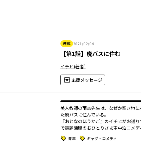
連載
2021/02/04
2021年02月04日
【
第1話
】
廃バスに住む
イチヒ
(著者)
応援メッセージ
美人教師の雨森先生は、なぜか空き地に
た廃バスに住んでいる――。
『おとなのほうかご』のイチヒがお送りす
で話題沸騰のおひとりさま車中泊コメデ
タグ
タグ
青年
ギャグ・コメディ