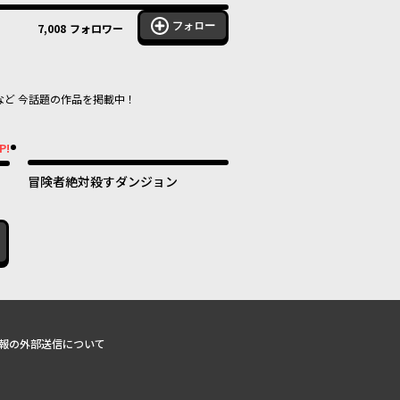
フォロー
7,008
フォロワー
など 今話題の作品を掲載中！
P!
冒険者絶対殺すダンジョン
報の外部送信について