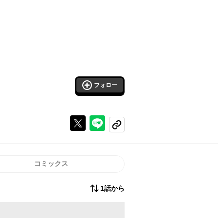
フォロー
Xで投稿する
ラインでシェアする
コピーする
コミックス
1話から