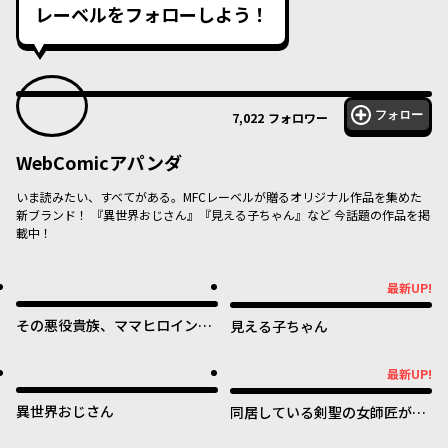
レーベルをフォローしよう！
フォロー
7,022
フォロワー
WebComicアパンダ
いま読みたい、すべてがある。MFCレーベルが贈るオリジナル作品を集めた
新ブランド！ 『異世界おじさん』『見える子ちゃん』など 今話題の作品を掲
載中！
最新UP!
最新UP!
その悪役貴族、ママヒロインが
見える子ちゃん
好きすぎる ～真摯な努力で最強
となり不遇な推しキャラ助けま
最新UP!
最新UP!
くる～
異世界おじさん
同居している剣聖の女師匠が可
愛すぎて毎日幸せです