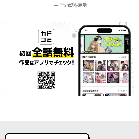
全
24
話を表示