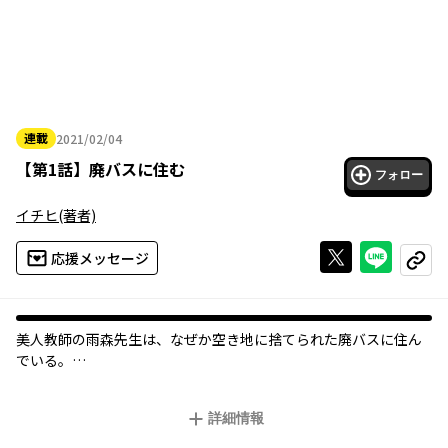
連載
2021/02/04
2021年02月04日
【
第1話
】
廃バスに住む
フォロー
イチヒ
(著者)
Xで投稿する
ライン
応援メッセージ
コピー
美人教師の雨森先生は、なぜか空き地に捨てられた廃バスに住ん
でいる――。
『おとなのほうかご』のイチヒがお送りする、SNSで話題沸騰の
おひとりさま車中泊コメディ！
詳細情報