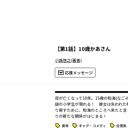
【
第1話
】
10歳かあさん
小路啓之
(著者)
応援メッセージ
母が亡くなって10年。15歳の和海(なご
謎の小学生が現れる！ 彼女は失われた
り戻すために、和海のところへ来たと言
りの新たな関係がはじまる！
タグ
タグ
タグ
青年
ギャグ・コメディ
日常系