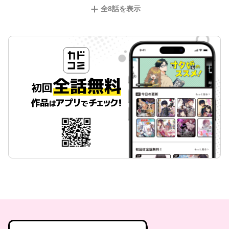
全
8
話を表示