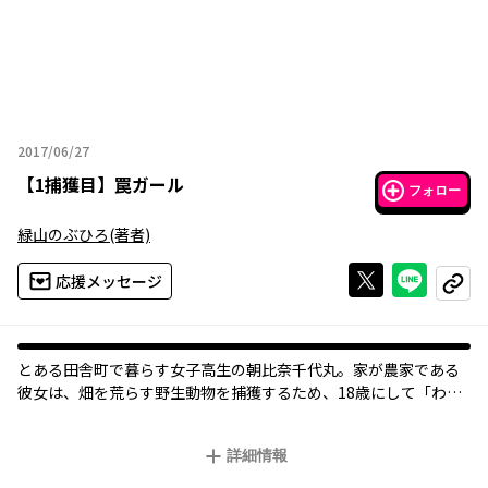
2017/06/27
2017年06月27日
【
1捕獲目
】
罠ガール
フォロー
緑山のぶひろ
(著者)
Xで投稿する
ライン
応援メッセージ
コピー
とある田舎町で暮らす女子高生の朝比奈千代丸。家が農家である
彼女は、畑を荒らす野生動物を捕獲するため、18歳にして「わな
猟免許」を所持している。本作では、動物とのガチな知恵比べが
展開する千代丸のリアルな罠猟っぷりをのんびりとお届けしてい
詳細情報
きます。