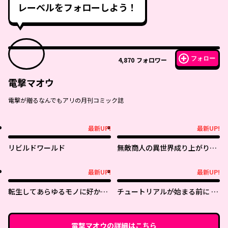
レーベルをフォローしよう！
フォロー
4,870
フォロワー
電撃マオウ
電撃が贈るなんでもアリの月刊コミック誌
最新UP!
最新UP!
最新UP!
最新UP!
リビルドワールド
無敵商人の異世界成り上がり物
語 ～現代の製品を自在に取り寄
せるスキルがあるので異世界で
最新UP!
最新UP!
最新UP!
最新UP!
は楽勝です～
転生してあらゆるモノに好かれ
チュートリアルが始まる前に ボ
ながら異世界で好きな事をして
スキャラ達を破滅させない為に
生きて行く
俺ができる幾つかの事
電撃マオウ
の詳細はこちら