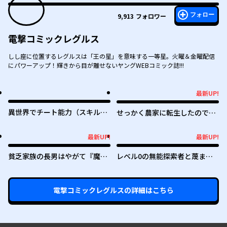
フォロー
9,913
フォロワー
電撃コミックレグルス
しし座に位置するレグルスは「王の星」を意味する一等星。火曜＆金曜配信
にパワーアップ！輝きから目が離せないヤングWEBコミック誌!!!
最新UP!
最新UP!
異世界でチート能力（スキル）
せっかく農家に転生したので勇
を手にした俺は、現実世界をも
者は目指しません
無双する ～レベルアップは人生
最新UP!
最新UP!
最新UP!
最新UP!
を変えた～
貧乏家族の長男はやがて『魔
レベル0の無能探索者と蔑まれ
王』に成り上がる
ても実は世界最強です ～探索ラ
ンキング1位は謎の人～
電撃コミックレグルス
の詳細はこちら