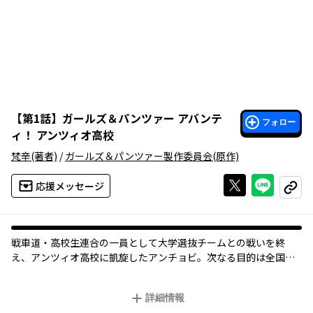
【
第1話
】
ガールズ＆パンツァー アバンテ
フォロー
ィ！ アンツィオ高校
梵辛
(著者)
/
ガールズ＆パンツァー製作委員会
(原作)
Xで投稿する
ライン
応援メッセージ
コピー
戦車道・高校生連合の一員として大学選抜チームとの戦いを終
え、アンツィオ高校に凱旋したアンチョビ。次なる目的は全国大
会で敗戦の悔しさを味わった自校をもう一度鍛え上げること！
アンツィオの戦車道が今、再始動する――
詳細情報