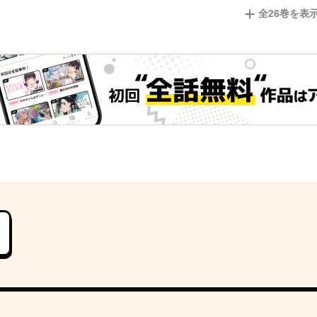
全
26
巻を表