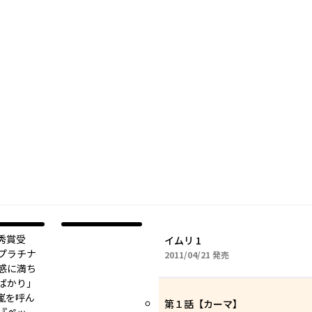
秀賞受
イムリ 1
プラチナ
2011年04月21日
2011/04/21
発売
感に満ち
ばかり」
嵐を呼ん
第１話【カーマ】