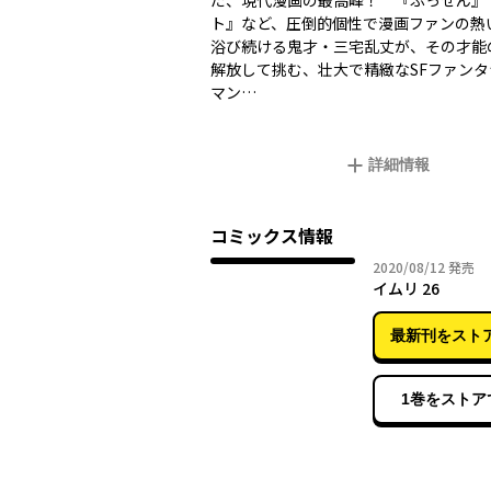
だ、現代漫画の最高峰！ 『ぶっせん』
ト』など、圧倒的個性で漫画ファンの熱
浴び続ける鬼才・三宅乱丈が、その才能
解放して挑む、壮大で精緻なSFファン
マン…
詳細情報
コミックス情報
2020年
2020/08/12
発売
イムリ 26
最新刊をスト
1巻をストア