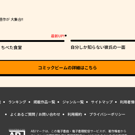
が 大集合!!
最新UP!
新UP!
自分しか知らない彼氏の一面
くちべた食堂
コミックビーム
の詳細はこちら
量
ランキング
掲載作品一覧
ジャンル一覧
サイトマップ
利用者情
よくあるご質問 / お問い合わせ
利用規約
プライバシーポリシー
ABJマークは、この電子書店・電子書籍配信サービスが、著作権者から