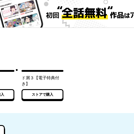
ド屑３【電子特典付
き】
購入
ストアで購入