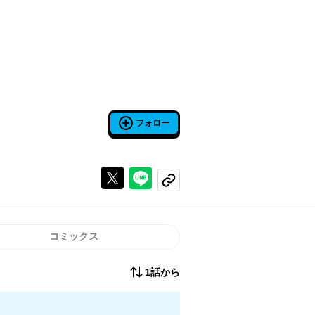
フォロー
Xで投稿する
ラインでシェアする
コピーする
コミックス
1話から