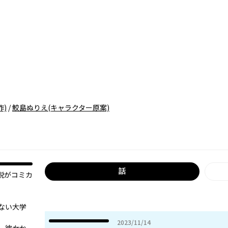
作)
/
鮫島ぬりえ
(キャラクター原案)
話
説がコミカ
ない大学
2023年11月14日
2023/11/14