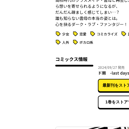
高校時代のクラスメイト・雲母と再会し
ら想いを寄せられるようになるが、
だんだん疎ましく感じてしまい…？
誰も知らない雲母の本当の姿とは。
心を抉るダーク・ラブ・ファンタジー！
タグ
タグ
タグ
タグ
少女
恋愛
コミカライズ
タグ
タグ
人外
ボカロ系
コミックス情報
2024年
2024/09/27
発売
ド屑 -last day
最新刊をスト
1巻をストア