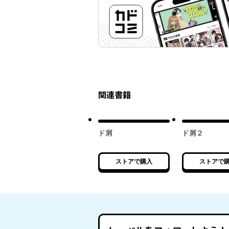
関連書籍
ド屑
ド屑２
ストアで購入
ストアで