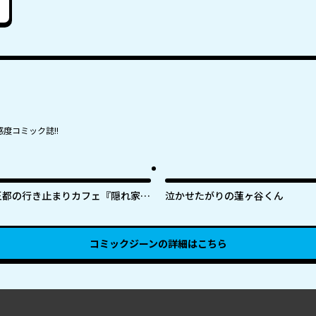
度コミック誌!!
王都の行き止まりカフェ『隠れ家』
泣かせたがりの蓮ヶ谷くん
～うっかり魔法使いになった私の店
に筆頭文官様がくつろぎに来ます～
コミックジーン
の詳細はこちら