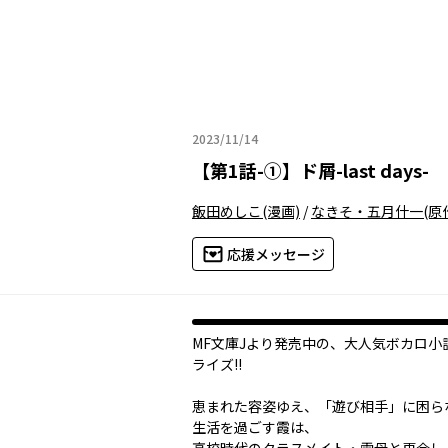
2023/11/14
2023年11月14日
【
第1話-①
】
ド屑-last days-
飯田めしこ
(漫画)
/
なきそ・五月什一
(原
応援メッセージ
MF文庫Jより発売中の、大人気ボカロ小
ライズ!!
恵まれた容姿ゆえ、「遊び相手」に困ら
生活を過ごす霞は、