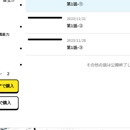
、彼女か
第1話-①
2023年11月21日
2023/11/21
第1話-②
異能力
2023年11月28日
2023/11/28
第1話-③
その他の話は公開終了
09月27日
s- ２
アで購入
で購入