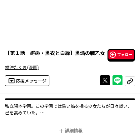
【
第１話 邂逅・黒衣と白繰
】
黒焔の戦乙女
フォロー
梶沖たくま
(漫画)
Xで投稿する
ライン
応援メッセージ
コピー
私立隈本学園。この学園では黒い焔を操る少女たちが日々戦い、
己を高めていた――。
高等部に転入することになった主人公・鈴太郎は、初日から彼女
たちの戦いに巻き込まれてしまい!?黒焔と、少女の夢が詰まった胸
詳細情報
が揺れる誰もが望んだ本格スクール・バトル、開幕！