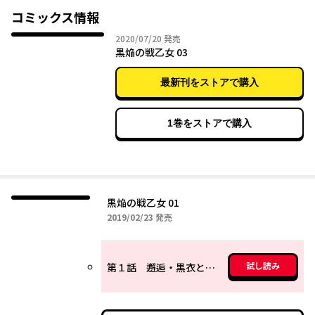
コミックス情報
2020年07月20日
2020/07/20
発売
黒焔の戦乙女 03
最新刊をストアで購入
1巻をストアで購入
黒焔の戦乙女 01
2019年02月23日
2019/02/23
発売
試し読み
第１話 邂逅・黒衣と白繰