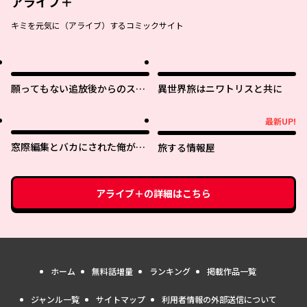
アライブ＋
キミを元気に（アライブ）するコミックサイト
願ってもない追放後からのスロ
異世界旅はニワトリスと共に
ーライフ？ 〜引退したはずが成
り行きで美少女ギャルの師匠に
最新UP!
最新UP!
なったらなぜかめちゃくちゃ懐
かれた〜
窓際編集とバカにされた俺が、
旅する情報屋
双子ＪＫと同居することになっ
た
アライブ＋
の詳細はこちら
ホーム
無料話増量
ランキング
掲載作品一覧
ジャンル一覧
サイトマップ
利用者情報の外部送信について