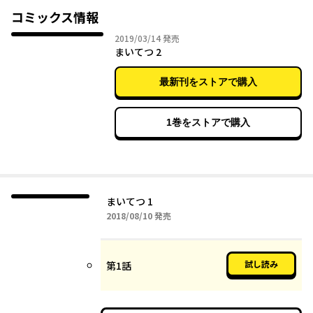
一夜市に戻ってくる。そして双鉄は他界した祖父の部屋で偶然ハ
コミックス情報
チロクを目覚めさせるのだった。こうして出会ったふたりは、ど
2019年03月14日
2019/03/14
発売
んな未来へ向かうレールを歩んでいくのだろうか……。
まいてつ 2
最新刊をストアで購入
1巻をストアで購入
まいてつ 1
2018年08月10日
2018/08/10
発売
試し読み
第1話