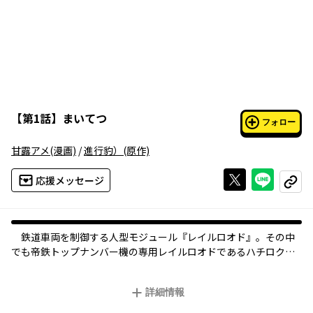
【
第1話
】
まいてつ
フォロー
甘露アメ
(漫画)
/
進行豹）
(原作)
Xで投稿する
ライン
応援メッセージ
コピー
鉄道車両を制御する人型モジュール『レイルロオド』。その中
でも帝鉄トップナンバー機の専用レイルロオドであるハチロク
は、長い眠りについていた。その背景には『大廃線』と呼ばれる
鉄道の衰退が――。鉄道に代わって台頭したのは、新たな機関『エア
詳細情報
クラ』を採用した乗り物。エアクラ工場の誘致話を聞きつけた右
田双鉄は、故郷の豊かな水資源が汚染されるのを阻止するべく御