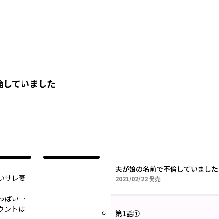
倫していました
夫が娘の名前で不倫していました
――サレ妻
2021年02月22日
2021/02/22
発売
っぱい…
ウントは
第1話①