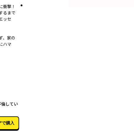
に衝撃！
するまで
エッセ
ず、家の
にハマ
02月22日
不倫してい
アで購入