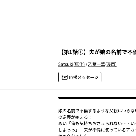
【
第1話①
】
夫が娘の名前で不
Satsuki
(原作)
/
乙葉一華
(漫画)
応援メッセージ
娘の名前で不倫するような父親はいらない
の逆襲が始まる！
めい「俺も気持ちおさえられない……い
しよっっ」 夫が不倫に使っているアカ