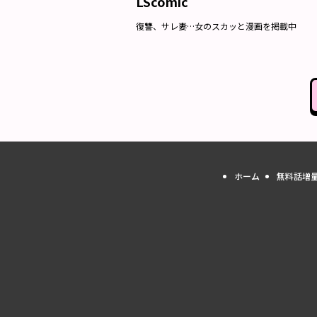
LScomic
復讐、サレ妻…女のスカッと漫画を掲載中
ホーム
無料話増