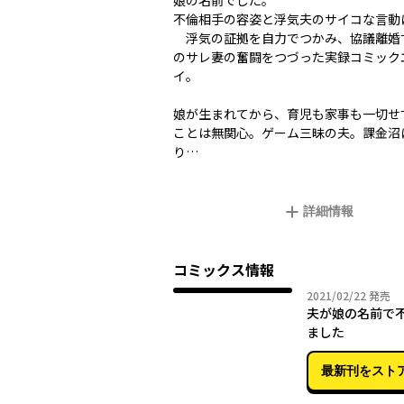
娘の名前でした。
不倫相手の容姿と浮気夫のサイコな言動
浮気の証拠を自力でつかみ、協議離婚
のサレ妻の奮闘をつづった実録コミック
イ。
娘が生まれてから、育児も家事も一切せ
ことは無関心。ゲーム三昧の夫。課金沼
り…
詳細情報
コミックス情報
2021年
2021/02/22
発売
夫が娘の名前で
ました
最新刊をスト