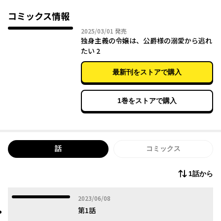
約を申し込まれて――！？
正体を隠したまま結婚はしたくない、だったら婚約破棄してもら
コミックス情報
おう！と決意しアレコレ画策するも、公爵様は私のことを抱きし
2025年03月01日
2025/03/01
発売
めてきて…
独身主義の令嬢は、公爵様の溺愛から逃れ
「これからはもう、ずっと一緒だよ」ってどんどん甘々になって
たい 2
最新刊をストアで購入
1巻をストアで購入
話
コミックス
1話から
2023年06月08日
2023/06/08
第1話