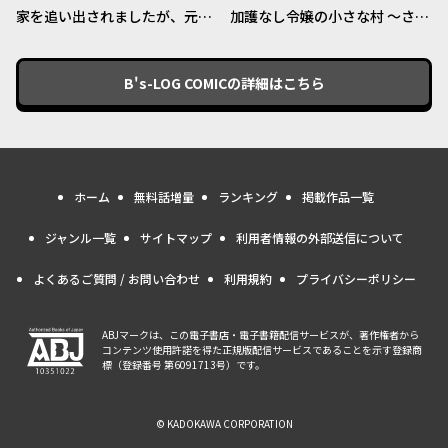
家を追い出されましたが、元気
加護なし令嬢の小さな村 ～さ
に暮らしています ~チートな魔
あ、領地運営を始めましょう！
法と前世知識で快適便利なセカ
～
ンドライフ！~
B's-LOG COMIC
の詳細はこちら
ホーム
無料話増量
ランキング
掲載作品一覧
ジャンル一覧
サイトマップ
利用者情報の外部送信について
よくあるご質問 / お問い合わせ
利用規約
プライバシーポリシー
ABJマークは、この電子書店・電子書籍配信サービスが、著作権者から
コンテンツ使用許諾を得た正規版配信サービスであることを示す登録商
標（登録番号 第6091713号）です。
© KADOKAWA CORPORATION