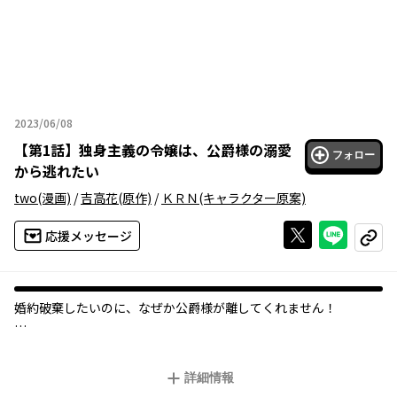
2023/06/08
2023年06月08日
【
第1話
】
独身主義の令嬢は、公爵様の溺愛
フォロー
から逃れたい
two
(漫画)
/
吉高花
(原作)
/
ＫＲＮ
(キャラクター原案)
Xで投稿する
ライン
応援メッセージ
コピー
婚約破棄したいのに、なぜか公爵様が離してくれません！
伯爵令嬢のエレンティナは、"魔女"であることを隠すため独身主
義を誓っていた。
詳細情報
ようやく婚約破棄できたと思ったら、なぜかアーデン公爵から婚