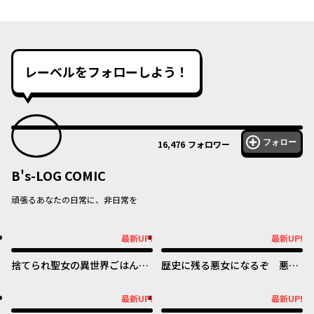
レーベルをフォローしよう！
フォロー
16,476
フォロワー
B's-LOG COMIC
頑張るあなたの日常に、非日常を
最新UP!
最新UP!
最新UP!
最新UP!
捨てられ聖女の異世界ごはん
歴史に残る悪女になるぞ 悪役
旅 隠れスキルでキャンピング
令嬢になるほど王子の溺愛は加
カーを召喚しました
速するようです！
最新UP!
最新UP!
最新UP!
最新UP!