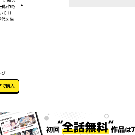
」。新入
田駄作も
いＣＨ
現代を生…
04月30日
さび
アで購入