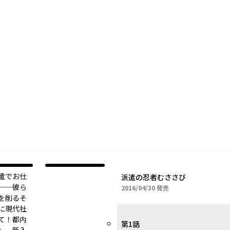
遣でお仕
派遣の忍者むささび
──彼ら
2016年04月30日
2016/04/30
発売
を削るそ
に現代社
て！都内
第1話