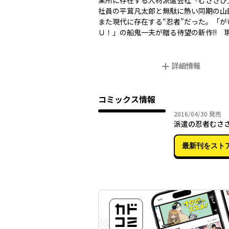
某所に存在する人材派遣会社「むささび
社員の平茸凡太郎と無駄に熱い同期の山
また現代に存在する“忍者”だった。「が
Ｕ！」の船鬼一夫が贈る待望の新作!! 
詳細情報
コミックス情報
2016年
2016/04/30
発売
派遣の忍者むさ
最新刊をスト