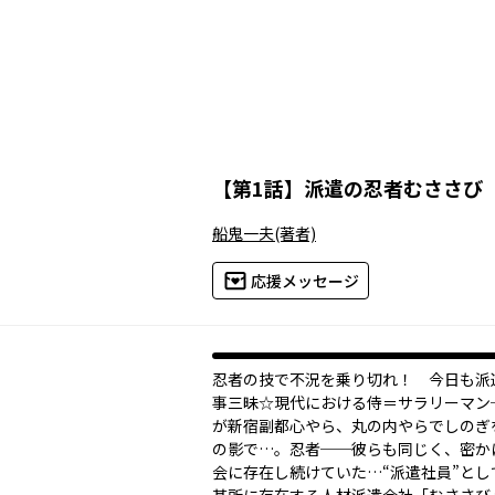
【
第1話
】
派遣の忍者むささび
船鬼一夫
(著者)
応援メッセージ
忍者の技で不況を乗り切れ！ 今日も派
事三昧☆現代における侍＝サラリーマン
が新宿副都心やら、丸の内やらでしのぎ
の影で…。忍者──彼らも同じく、密か
会に存在し続けていた…“派遣社員”とし