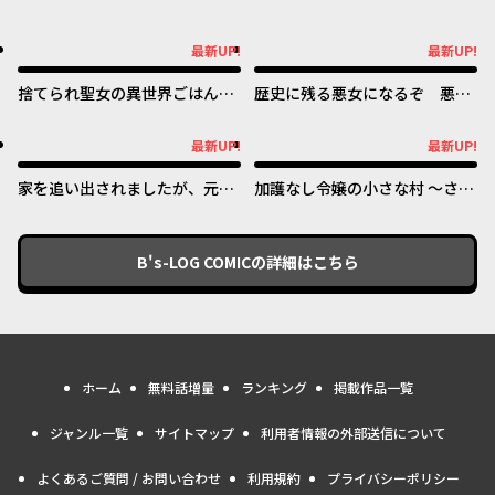
最新UP!
最新UP!
最新UP!
最新UP!
捨てられ聖女の異世界ごはん
歴史に残る悪女になるぞ 悪役
旅 隠れスキルでキャンピング
令嬢になるほど王子の溺愛は加
カーを召喚しました
速するようです！
最新UP!
最新UP!
最新UP!
最新UP!
家を追い出されましたが、元気
加護なし令嬢の小さな村 ～さ
に暮らしています ~チートな魔
あ、領地運営を始めましょう！
法と前世知識で快適便利なセカ
～
ンドライフ！~
B's-LOG COMIC
の詳細はこちら
ホーム
無料話増量
ランキング
掲載作品一覧
ジャンル一覧
サイトマップ
利用者情報の外部送信について
よくあるご質問 / お問い合わせ
利用規約
プライバシーポリシー