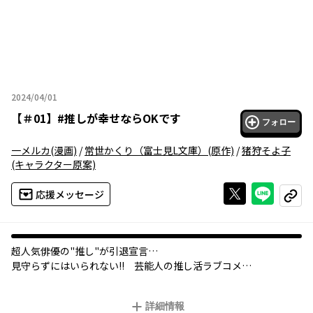
2024/04/01
2024年04月01日
【
＃01
】
#推しが幸せならOKです
フォロー
一メルカ
(漫画)
/
常世かくり（富士見L文庫）
(原作)
/
猪狩そよ子
(キャラクター原案)
Xで投稿する
ライン
応援メッセージ
コピー
超人気俳優の"推し"が引退宣言…
見守らずにはいられない!! 芸能人の推し活ラブコメ
国民的ガールズグループ『coc9tail（カクテル）』が年内解散を
詳細情報
発表！ 突然の知らせにショックを受けたファンの中には、超人