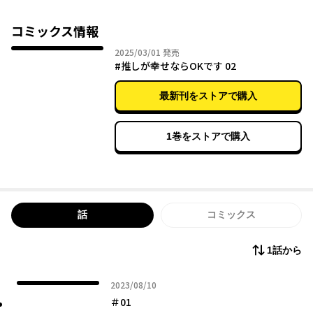
気俳優・柊 美聖も含まれていた。美聖の"推し"は、coc9tailのメ
ンバー・黛 息吹。トップアイドルを清く正しく激推しする、超人
コミックス情報
気俳優……推し活ピュアラブコメの行方は!?
2025年03月01日
2025/03/01
発売
#推しが幸せならOKです 02
最新刊をストアで購入
1巻をストアで購入
話
コミックス
1話から
2023年08月10日
2023/08/10
＃01