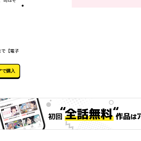
、司はそ
05月01日
まで【電子
アで購入