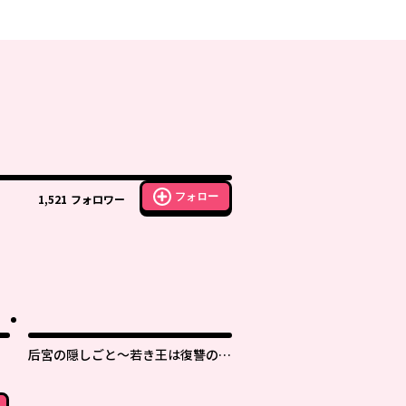
フォロー
1,521
フォロワー
后宮の隠しごと～若き王は復讐の褥
で愛を知る～