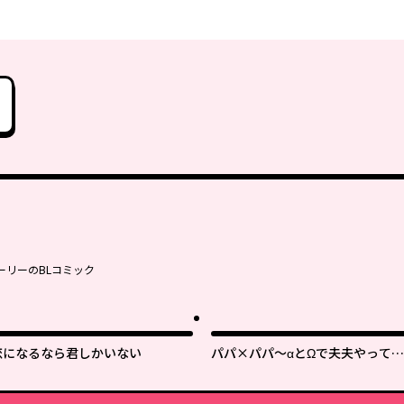
ーリーのBLコミック
恋になるなら君しかいない
パパ×パパ～αとΩで夫夫やってま
す～