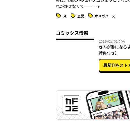
夜は、司以外の世界を広げようとするが
れが許せなくて――…？
タグ
タグ
タグ
BL
恋愛
オメガバース
コミックス情報
2019年
2019/05/01
発売
きみが番になる
特典付き】
最新刊をスト