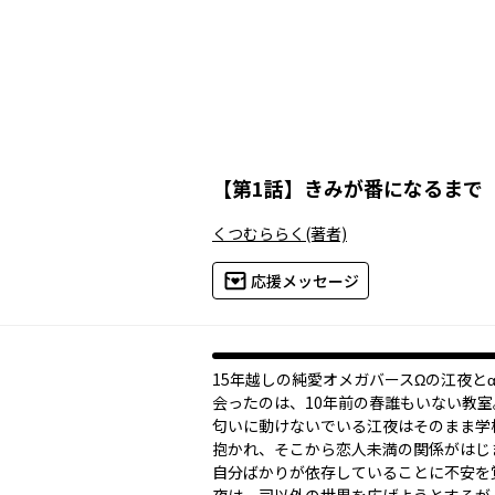
【
第1話
】
きみが番になるまで
くつむららく
(著者)
応援メッセージ
15年越しの純愛オメガバースΩの江夜と
会ったのは、10年前の春―――誰もいない教
匂いに動けないでいる江夜はそのまま学
抱かれ、そこから恋人未満の関係がはじ
自分ばかりが依存していることに不安を