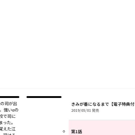
αの司が出
きみが番になるまで【電子特典付
室。強いαの
2019年05月01日
2019/05/01
発売
校で司に
まった。
覚えた江
第1話