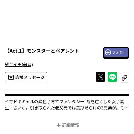
【
Act.1
】
モンスターとペアレント
フォロー
紗与イチ
(著者)
Xで投稿する
ライン
応援メッセージ
コピー
イマドキギャルの異色子育てファンタジー! 母を亡くした女子高
生・さいか。引き取られた養父元では美形だらけの3兄弟が。そこ
で神様の子を一人前に育て上げる「神預かり」に巻き込まれてし
まう。ギャルと神様(の子供)、異色の子育てファンタジー開始。
詳細情報