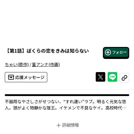
【
第1話
】
ぼくらの恋をきみは知らない
フォロー
ちゃい
(原作)
/
篁アンナ
(作画)
Xで投稿する
ライン
応援メッセージ
コピー
不器用なやさしさがせつない、“すれ違い”ラブ。明るく元気な悠
人。頭がよく物静かな理王。イケメンで不良なケイ。高校時代、3
人はいつも一緒に過ごしていたが、理王は悠人のことが好きだっ
た。卒業して半年、理王・ケイ・悠人は偶然再会し…!?
詳細情報