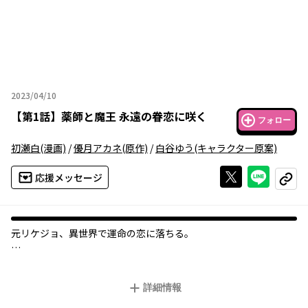
2023/04/10
2023年04月10日
【
第1話
】
薬師と魔王 永遠の眷恋に咲く
フォロー
初瀬白
(漫画)
/
優月アカネ
(原作)
/
白谷ゆう
(キャラクター原案)
Xで投稿する
ライン
応援メッセージ
コピー
元リケジョ、異世界で運命の恋に落ちる――。
薬の研究者として働く佐藤星奈は、気がつくと異世界に迷い込ん
でいた――！ なんとか薬師「セーナ」としての生活を始めたある日、
詳細情報
不思議な男性に遭遇する。絶世の美しさと、強い魔力を持ちなが
ら病弱なその人は、魔王デルマティティディス。漢方医学の知識