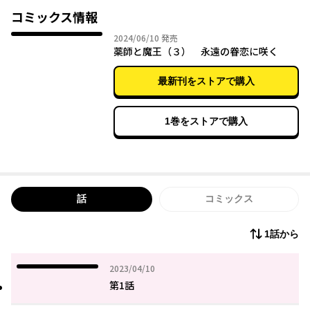
と経験を見込まれたセーナは、彼の専属薬師となり、忘れ難い特
コミックス情報
別な時間を共にする。そうしていつしか二人は惹かれ合い……。
2024年06月10日
2024/06/10
発売
元リケジョの天才薬師と美しき魔王が織りなす、運命を変える溺
薬師と魔王（３） 永遠の眷恋に咲く
愛ロマンス、開幕！
最新刊をストアで購入
1巻をストアで購入
話
コミックス
1話から
2023年04月10日
2023/04/10
第1話