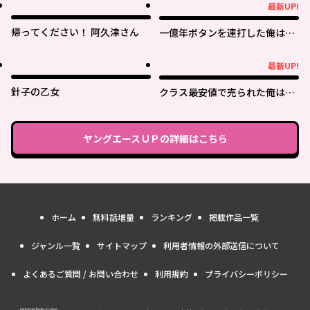
最新UP!
最新UP!
帰ってください！ 阿久津さん
一億年ボタンを連打した俺は、
気付いたら最強になっていた ～
落第剣士の学院無双～
最新UP!
最新UP!
針子の乙女
クラス最安値で売られた俺は、
実は最強パラメーター
ヤングエースＵＰ
の詳細はこちら
ホーム
無料話増量
ランキング
掲載作品一覧
ジャンル一覧
サイトマップ
利用者情報の外部送信について
よくあるご質問 / お問い合わせ
利用規約
プライバシーポリシー