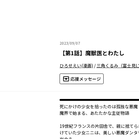
2023/09/07
2023年09月07日
【
第1話
】
魔獣医とわたし
ひろせえい
(漫画)
/
三角くるみ（富士見L
応援メッセージ
死にかけの少女を拾ったのは孤独な悪魔――
魔界で始まる、あたたかな主従物語
19世紀フランスの片田舎で、親に捨てら
けていた少女ニニは、美しい悪魔ダンタ