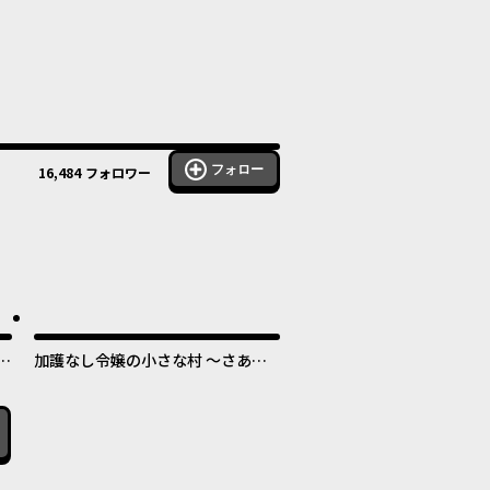
フォロー
16,484
フォロワー
暮
加護なし令嬢の小さな村 ～さあ、
世
領地運営を始めましょう！～
！