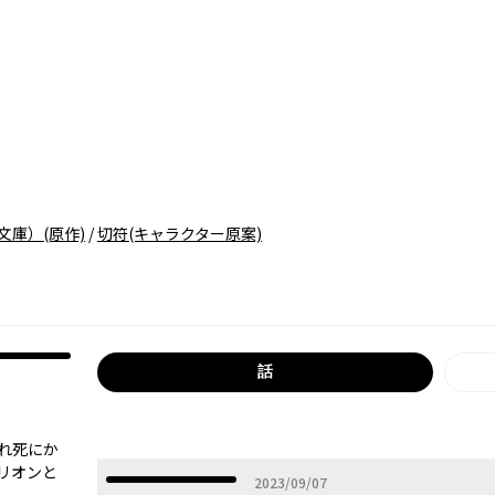
文庫）
(原作)
/
切符
(キャラクター原案)
話
れ死にか
リオンと
2023年09月07日
2023/09/07