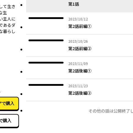
第1話
して生き
な生
い主人に
2023年10月12日
2023/10/12
であるダ
第2話前編①
な暮らし
2023年10月26日
2023/10/26
第2話前編②
2023年11月09日
2023/11/09
第2話後編①
09月01日
2023年11月23日
2023/11/23
2
第2話後編②
アで購入
その他の話は公開終了
で購入