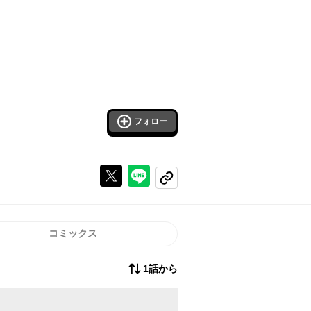
フォロー
Xで投稿する
ラインでシェアする
コピーする
コミックス
1話から