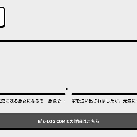
歴史に残る悪女になるぞ 悪役令嬢
家を追い出されましたが、元気に
になるほど王子の溺愛は加速するよ
らしています ~チートな魔法と前
うです！
知識で快適便利なセカンドライフ
~
B's-LOG COMIC
の詳細はこちら