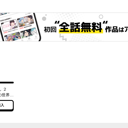
し ２
の世界で
購入