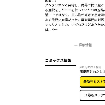
出会う。
ダンタリオンと契約し、魔界で使い魔と
る選択をしたニニを待っていたのは過酷
活……ではなく、甘い物が好きで思慮深
よる手厚い庇護だった。魔獣専門の獣医
ンタリオンとの、いびつだけどあたたか
は、や…
詳細情報
コミックス情報
2025年
2025/09/01
発売
魔獣医とわたし 
最新刊をスト
1巻をストア