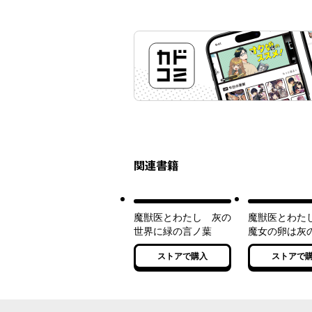
関連書籍
魔獣医とわたし 灰の
魔獣医とわた
世界に緑の言ノ葉
魔女の卵は灰
明日を誓う
ストアで購入
ストアで