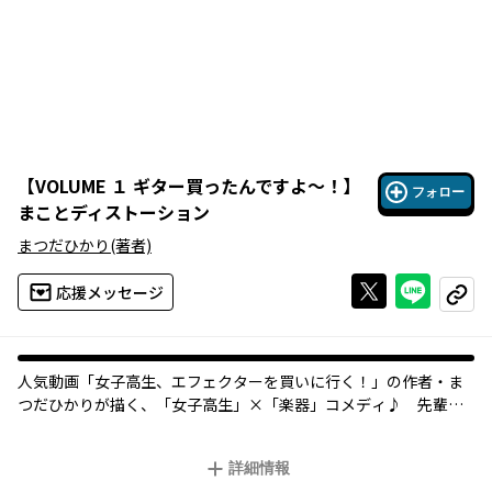
【
VOLUME １ ギター買ったんですよ～！
】
フォロー
まことディストーション
まつだひかり
(著者)
Xで投稿する
ライン
応援メッセージ
コピー
人気動画「女子高生、エフェクターを買いに行く！」の作者・ま
つだひかりが描く、「女子高生」×「楽器」コメディ♪ 先輩た
ちのバンドに加入した、楽器初心者の女子高生・まことと、そん
な彼女を猫かわいがりする花・葵・レイナの３人の、おきらくご
詳細情報
くらくバンドコミック♪