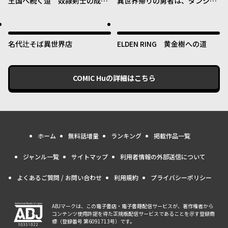
王国へ続く道 奴隷剣士の成り
異世界帰りの勇者は、ダンジョ
上がり英雄譚
ンが出現した現実世界で、イン
フルエンサーになって金を稼ぎ
ます！
名代辻そば異世界店
ELDEN RING 黄金樹への道
COMIC Hu
の詳細はこちら
ホーム
無料話増量
ランキング
掲載作品一覧
ジャンル一覧
サイトマップ
利用者情報の外部送信について
よくあるご質問 / お問い合わせ
利用規約
プライバシーポリシー
ABJマークは、この電子書店・電子書籍配信サービスが、著作権者から
コンテンツ使用許諾を得た正規版配信サービスであることを示す登録商
標（登録番号 第6091713号）です。