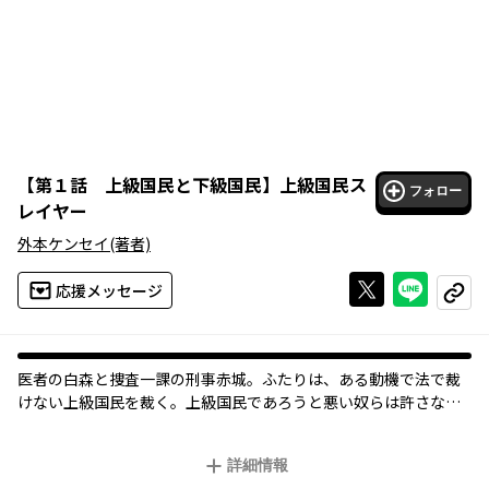
【
第１話 上級国民と下級国民
】
上級国民ス
フォロー
レイヤー
外本ケンセイ
(著者)
Xで投稿する
ライン
応援メッセージ
コピー
医者の白森と捜査一課の刑事赤城。ふたりは、ある動機で法で裁
けない上級国民を裁く。上級国民であろうと悪い奴らは許さな
い！法治国家日本で犯罪を犯しても捕まらない奴らに罰を下す!!
詳細情報