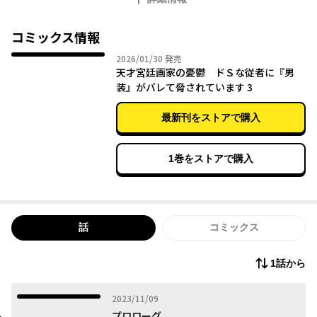
とある有名な画家の絵を見たいがためにお城に行ったところ、ひ
ょんなことから意地悪な宰相の従者ローガンに正体を知られてし
まった！！
コミックス情報
黙っている代わりに言うことを聞けと脅されたジゼルは、天才的
2026年01月30日
2026/01/30
発売
な絵画の腕を買われて王宮不審死事件の犯人捜しを手伝わされる
天才宮廷画家の憂鬱 ドＳな従者に『男
ことに…！？
装』がバレて脅されています 3
しかも、なぜか周囲に恋人だと認識されるし、ローガンはからか
って触れてくるし―――！
最新刊をストアで購入
1巻をストアで購入
話
コミックス
1話から
2023年11月09日
2023/11/09
プロローグ