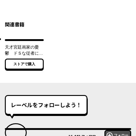
関連書籍
天才宮廷画家の憂
鬱 ドＳな従者に
『男装』がバレて脅
ストアで購入
されています【電子
特典付き】
レーベルをフォローしよう！
フォロー