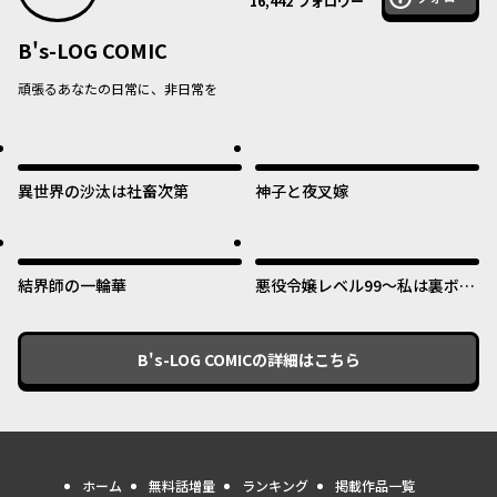
16,442
フォロワー
B's-LOG COMIC
頑張るあなたの日常に、非日常を
異世界の沙汰は社畜次第
神子と夜叉嫁
結界師の一輪華
悪役令嬢レベル99～私は裏ボス
ですが魔王ではありません～
B's-LOG COMIC
の詳細はこちら
ホーム
無料話増量
ランキング
掲載作品一覧