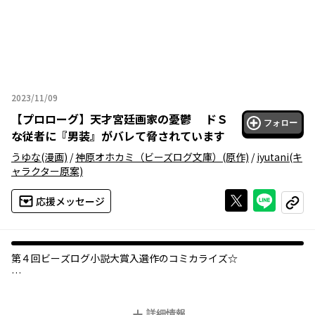
2023/11/09
2023年11月09日
【
プロローグ
】
天才宮廷画家の憂鬱 ドＳ
フォロー
な従者に『男装』がバレて脅されています
うゆな
(漫画)
/
神原オホカミ（ビーズログ文庫）
(原作)
/
iyutani
(キ
ャラクター原案)
Xで投稿する
ライン
応援メッセージ
コピー
第４回ビーズログ小説大賞入選作のコミカライズ☆
巷で評判の天才少年画家、ジェラルド・リューグナー。
実はそのジェラルドは男装したジゼルという女の子！
詳細情報