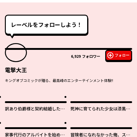
レーベルをフォローしよう！
フォロー
6,929
フォロワー
電撃大王
キングオブコミックが贈る、最高峰のエンターテインメント体験!!
訳あり伯爵様と契約結婚した
死神に育てられた少女は漆黒の
ら、義娘（六歳）の契約母にな
剣を胸に抱く
ってしまいました。
家事代行のアルバイトを始めた
冒険者になれなかった俺、スキ