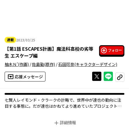
連載
2023/03/25
2023年03月25日
【
第1話 ESCAPES計画
】
魔法科高校の劣等
フォロー
生 エスケープ編
柚木Ｎ’
(作画)
/
佐島勤
(原作)
/
石田可奈
(キャラクターデザイン)
Xで投稿する
ライン
応援メッセージ
コピー
七賢人レイモンド・クラークの計略で、世界中が達也の動向に注
目する事態に。だが達也はかねてより進めていたプロジェクトを
用いて、世界を裏から操ろうとする者たちに反旗を翻す――!!
詳細情報