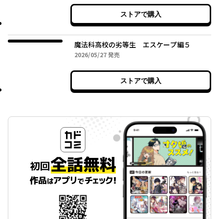
ストアで購入
魔法科高校の劣等生 エスケープ編５
2026年05月27日
2026/05/27
発売
ストアで購入