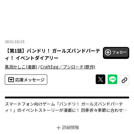
2021/10/15
2021年10月15日
【
第1話
】
バンドリ！ ガールズバンドパーテ
フォロー
ィ！ イベントダイアリー
黒渕かしこ
(漫画)
/
CraftEgg／ブシロード
(原作)
Xで投稿する
ライン
応援メッセージ
コピー
スマートフォン向けゲーム「バンドリ！ ガールズバンドパーテ
ィ！」のイベントストーリーが漫画に！ 四季折々季節に合わせ
て、ガルパメンバーたちの日常をお楽しみください♪
詳細情報