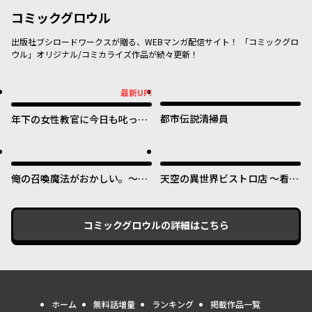
コミックグロウル
出版社ブシロードワークスが贈る、WEBマンガ配信サイト！ 「コミックグロ
ウル」オリジナル/コミカライズ作品が続々更新！
最新UP!
最新UP!
都市伝説清掃員
年下の女性教官に今日も叱って
いただけた
俺の召喚魔法がおかしい。～雑
天空の異世界ビストロ店 ～看板
魚すぎると追放された召喚魔法
娘ソラノが美味しい幸せ届けま
使いの俺は、現代兵器を召喚し
す～
て育成チートで無双する～
コミックグロウル
の詳細はこちら
ホーム
無料話増量
ランキング
掲載作品一覧